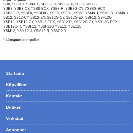
SB8, SB8-CY, SB8-EX, SB8G-CY, SB8G-EX, SBF8, SBF8G
YSB8, YSB8-CY, YSB8-ECX, YSB8-R, YSB8G-CY, YSB8G-ECX
YSB8G-R, YSBF8, YSBF8G, YSE8, YSE8L, YSM8, YSM8-J, YSM8-R, YSM8-Y
SB12, SB12-CY, SB12-EX, SB12G-CY, SB12G-EX, SBF12, SBF12G
YSB12, YSB12-CY, YSB12-ECX, YSB12-R, YSB12G-CY, YSB12G-ECX
YSB12G-R, YSBF12, YSBF12G YSE12, YSE12L
YSM12, YSM12-J, YSM12-R, YSM12-Y
* Länspumpsimpeller
Startsida
Köpvillkor
Kontakt
Butiken
Verkstad
Annonser