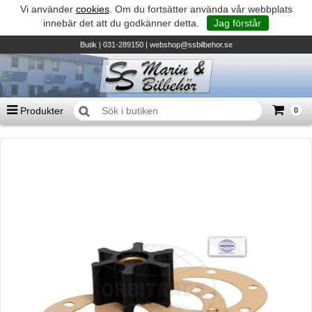
Vi använder
cookies
. Om du fortsätter använda vår webbplats
innebär det att du godkänner detta.
Jag förstår
Butik
| 031-289150 |
webshop@ssbilbehor.se
Produkter
0
Antal varor
0
st
Summa
0 kr
Biltillbehör och reservdelar - BDS
TILL KASSAN
Micore • Båtar
Suzuki - Utombordare
Suzumar - Gummibåtar
Honda - Utombordare
HonWave - Gummibåtar
Honda - Elverk & Pumpar