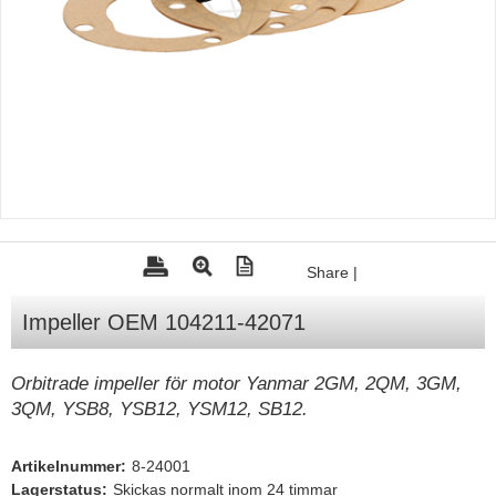
Tohatsu - Utombordare
Minn Kota - elmotorer
TK Trailer
Volvo Penta Servicedelar
Yanmar Servicedelar
Yamaha Servicedelar
Mercury Servicedelar
Share
|
Garmin
Impeller OEM 104211-42071
Lowrance
Humminbird
Orbitrade impeller för motor Yanmar 2GM, 2QM, 3GM,
3QM, YSB8, YSB12, YSM12, SB12.
Simrad
B&G
Artikelnummer:
8-24001
Båttillbehör
Lagerstatus:
Skickas normalt inom 24 timmar