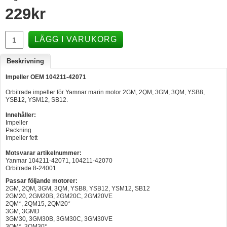
229
kr
Hummertina
Varta - Batterier
LÄGG I VARUKORG
Victron - Batteriladdare
Beskrivning
CTEK - Batteriladdare
Impeller OEM 104211-42071
Webasto - Dieselvärmare
Orbitrade impeller för Yamnar marin motor 2GM, 2QM, 3GM, 3QM, YSB8,
Kamasa Tools - Verktyg
YSB12, YSM12, SB12.
Innehåller:
Calix - Packline - Takboxar
Impeller
Packning
Thule - Takboxar
Impeller fett
Thule - Lasthållare
Motsvarar artikelnummer:
Yanmar 104211-42071, 104211-42070
LAGERRENSING
Orbitrade 8-24001
Passar följande motorer:
Begagnade Motorer & Båtar
2GM, 2QM, 3GM, 3QM, YSB8, YSB12, YSM12, SB12
2GM20, 2GM20B, 2GM20C, 2GM20VE
2QM*, 2QM15, 2QM20*
3GM, 3GMD
3GM30, 3GM30B, 3GM30C, 3GM30VE
3QM*, 3QM30*