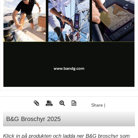
Tohatsu - Utombordare
Minn Kota - elmotorer
TK Trailer
Volvo Penta Servicedelar
Yanmar Servicedelar
Yamaha Servicedelar
Mercury Servicedelar
Garmin
Lowrance
Humminbird
Share
|
Simrad
B&G Broschyr 2025
B&G
Båttillbehör
Klick in på produkten och ladda ner B&G broschyr som