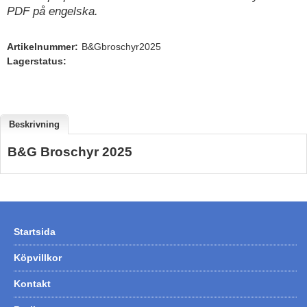
PDF på engelska.
Hummertina
Varta - Batterier
Artikelnummer:
B&Gbroschyr2025
Lagerstatus:
Victron - Batteriladdare
CTEK - Batteriladdare
Webasto - Dieselvärmare
Beskrivning
Kamasa Tools - Verktyg
B&G Broschyr 2025
Calix - Packline - Takboxar
Thule - Takboxar
Thule - Lasthållare
LAGERRENSING
Startsida
Begagnade Motorer & Båtar
Köpvillkor
Kontakt