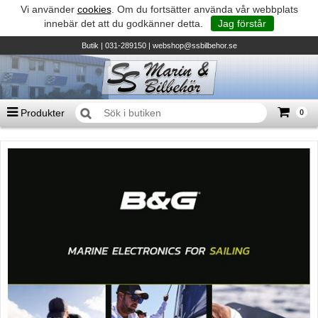
Vi använder
cookies
. Om du fortsätter använda vår webbplats
innebär det att du godkänner detta.
Jag förstår
Butik
| 031-289150 |
webshop@ssbilbehor.se
Produkter
0
Antal varor
0
st
Summa
0 kr
Biltillbehör och reservdelar - BDS
TILL KASSAN
Micore • Båtar
Suzuki - Utombordare
Suzumar - Gummibåtar
Honda - Utombordare
HonWave - Gummibåtar
Honda - Elverk & Pumpar