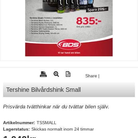
Tohatsu - Utombordare
Minn Kota - elmotorer
TK Trailer
Volvo Penta Servicedelar
Yanmar Servicedelar
Yamaha Servicedelar
Mercury Servicedelar
Share
|
Garmin
Tershine Bilvårdshink Small
Lowrance
Humminbird
Prisvärda tvätthinkar när du tvättar bilen själv.
Simrad
Artikelnummer:
TSSMALL
B&G
Lagerstatus:
Skickas normalt inom 24 timmar
Båttillbehör