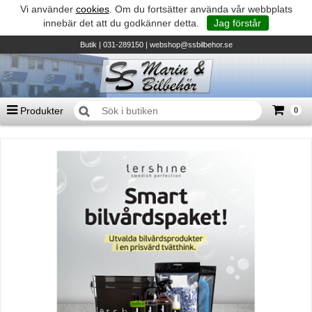
Vi använder
cookies
. Om du fortsätter använda vår webbplats
innebär det att du godkänner detta.
Jag förstår
Butik
| 031-289150 |
webshop@ssbilbehor.se
Produkter
0
Antal varor
0
st
Summa
0 kr
Biltillbehör och reservdelar - BDS
TILL KASSAN
Micore • Båtar
Suzuki - Utombordare
Suzumar - Gummibåtar
Honda - Utombordare
HonWave - Gummibåtar
Honda - Elverk & Pumpar