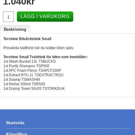
1.040
kr
Hummertina
LÄGG I VARUKORG
Varta - Batterier
Victron - Batteriladdare
Beskrivning
CTEK - Batteriladdare
Tershine Bilvårdshink Small
Prisvärda tvätthink när du tvättar bilen själv.
Webasto - Dieselvärmare
Tershine Small Tvätthink för bilen som innehåller:
Kamasa Tools - Verktyg
1st Wash Bucket 13L TSBUCKS
1st Purify Shampoo TSP500
Calix - Packline - Takboxar
1st APC Foam Päron TSAPCF200P
1st Extract RTU 1L TSEXTRACTR2U
Thule - Takboxar
1st Svamp TSWASHM
1st Relive 500ml TSR500
1st Drying Towel 50x55 TSTORKDUK
Thule - Lasthållare
LAGERRENSING
Begagnade Motorer & Båtar
Startsida
Köpvillkor