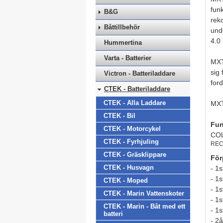
fun
B&G
reko
Båttillbehör
und
4.0 
Hummertina
Varta - Batterier
MXT
sig
Victron - Batteriladdare
for
CTEK - Batteriladdare
CTEK - Alla Laddare
MXT
CTEK - Bil
Fun
CTEK - Motorcykel
COL
CTEK - Fyrhjuling
RECO
CTEK - Gräsklippare
För
CTEK - Husvagn
- 1
- 1
CTEK - Moped
- 1
CTEK - Marin Vattenskoter
- 1
CTEK - Marin - Båt med ett
- 1
batteri
- 2