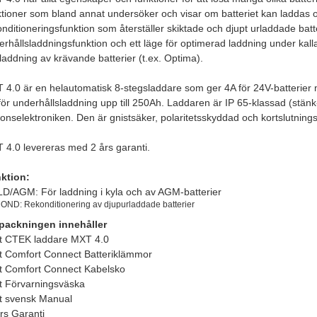
ktioner som bland annat undersöker och visar om batteriet kan laddas o
nditioneringsfunktion som återställer skiktade och djupt urladdade batte
erhållsladdningsfunktion och ett läge för optimerad laddning under kal
laddning av krävande batterier (t.ex. Optima).
 4.0 är en helautomatisk 8-stegsladdare som ger 4A för 24V-batterier
 för underhållsladdning upp till 250Ah. Laddaren är IP 65-klassad (st
donselektroniken. Den är gnistsäker, polaritetsskyddad och kortslutning
 4.0 levereras med 2 års garanti.
ktion:
D/AGM: För laddning i kyla och av AGM-batterier
ND: Rekonditionering av djupurladdade batterier
packningen innehåller
st CTEK laddare MXT 4.0
st Comfort Connect Batteriklämmor
st Comfort Connect Kabelsko
st Förvarningsväska
st svensk Manual
års Garanti