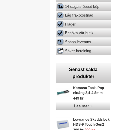
14 dagars öppet köp
Låg fraktkostnad
I lager
Besöka vår butik
Snabb leverans
Säker betalning
Senast sålda
produkter
Kamasa Tools Pop
nittång 2,4-4,8mm
449 kr
Läs mer »
Lowrance Skyddslock
HDS-9 Touch Gen2