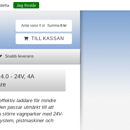
detta.
Jag förstår
Antal varor
0
st
Summa
0 kr
TILL KASSAN
Snabb leverans
.0 - 24V, 4A
are
ffektiv laddare för mindre
en passar utmärkt till att
a större vagnparker med 24V-
system, pistmaskiner och