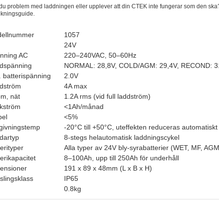
du problem med laddningen eller upplever att din CTEK inte fungerar som den ska? 
ökningsguide.
ellnummer
1057
24V
nning AC
220–240VAC, 50–60Hz
dspänning
NORMAL: 28,8V, COLD/AGM: 29,4V, RECOND: 3
. batterispänning
2.0V
dström
4A max
öm, nät
1.2A rms (vid full laddström)
kström
<1Ah/månad
pel
<5%
ivningstemp
-20°C till +50°C, uteffekten reduceras automatisk
dartyp
8-stegs helautomatisk laddningscykel
erityper
Alla typer av 24V bly-syrabatterier (WET, MF, AG
erikapacitet
8–100Ah, upp till 250Ah för underhåll
ensioner
191 x 89 x 48mm (L x B x H)
slingsklass
IP65
0.8kg