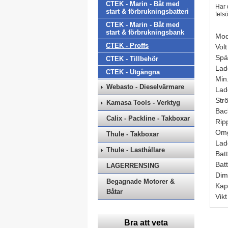
CTEK - Marin - Båt med
Har 
start & förbrukningsbatteri
fels
CTEK - Marin - Båt med
start & förbrukningsbank
Mod
CTEK - Proffs
Volt
Spä
CTEK - Tillbehör
Lad
CTEK - Utgångna
Min
Webasto - Dieselvärmare
Lad
Str
Kamasa Tools - Verktyg
Bac
Calix - Packline - Takboxar
Rip
Omg
Thule - Takboxar
Lad
Thule - Lasthållare
Batt
Batt
LAGERRENSING
Dim
Begagnade Motorer &
Kap
Båtar
Vikt
Bra att veta