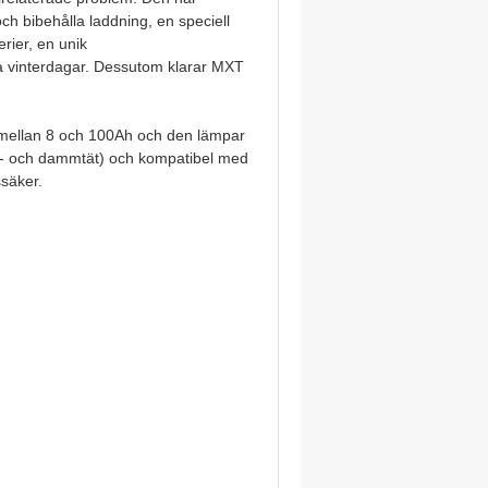
ch bibehålla laddning, en speciell
rier, en unik
la vinterdagar. Dessutom klarar MXT
 mellan 8 och 100Ah och den lämpar
änk- och dammtät) och kompatibel med
ssäker.