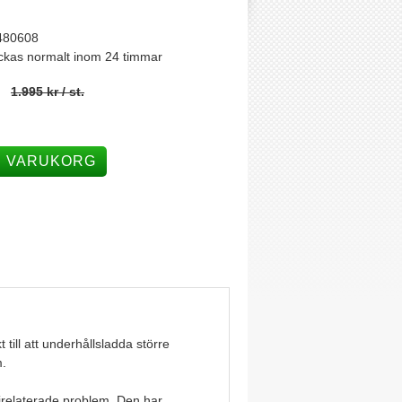
480608
ckas normalt inom 24 timmar
1.995 kr
/ st.
I VARUKORG
till att underhållsladda större
m.
rirelaterade problem. Den har