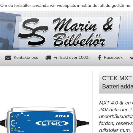
 Om du fortsätter använda vår webbplats innebär det att du godkänner 
Kontakta oss
Fri frakt över 1000:-
Facebook
CTEK MXT 4
Batteriladd
MXT 4.0 är en e
24V-batterier. D
underhållsladd
fordon, reserv
rullstolar m.m.