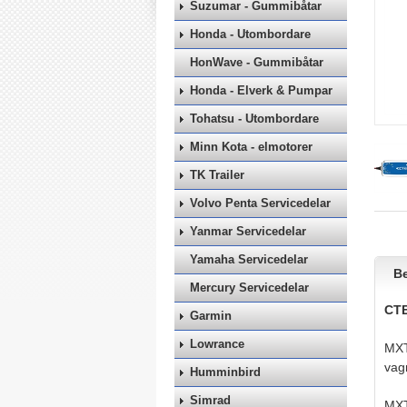
Suzumar - Gummibåtar
Honda - Utombordare
HonWave - Gummibåtar
Honda - Elverk & Pumpar
Tohatsu - Utombordare
Minn Kota - elmotorer
TK Trailer
Volvo Penta Servicedelar
Yanmar Servicedelar
Yamaha Servicedelar
Be
Mercury Servicedelar
CTE
Garmin
Lowrance
MXT 
vag
Humminbird
Simrad
MXT