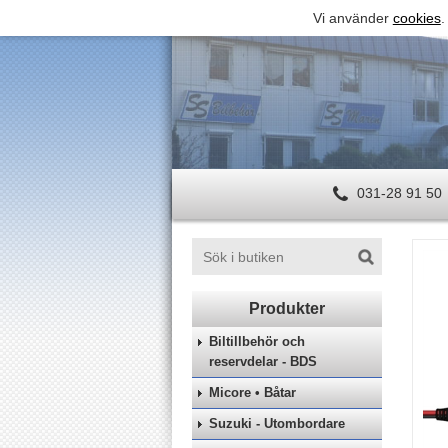
Vi använder
cookies
.
031-28 91 50
Biltillbehör och
reservdelar - BDS
Micore • Båtar
Suzuki - Utombordare