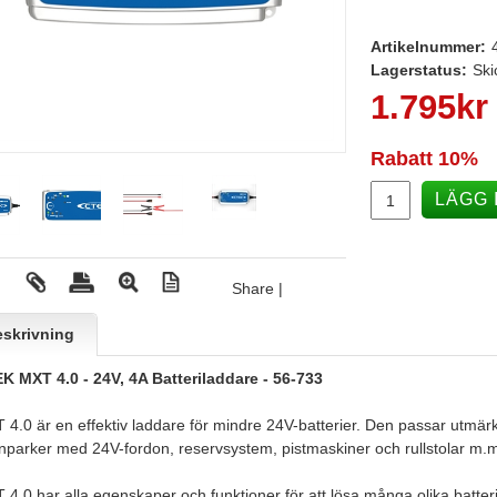
Artikelnummer:
Lagerstatus:
Ski
1.795
kr
Rabatt
10%
LÄGG 
Share
|
skrivning
K MXT 4.0 - 24V, 4A Batteriladdare - 56-733
4.0 är en effektiv laddare för mindre 24V-batterier. Den passar utmärkt 
nparker med 24V-fordon, reservsystem, pistmaskiner och rullstolar m.
 4.0 har alla egenskaper och funktioner för att lösa många olika batte