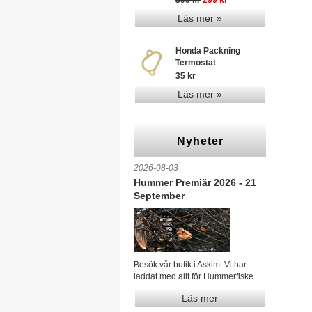
399 kr
299 kr
Läs mer »
Honda Packning
Termostat
35 kr
Läs mer »
Nyheter
2026-08-03
Hummer Premiär 2026 - 21
September
Besök vår butik i Askim. Vi har
laddat med allt för Hummerfiske.
Läs mer