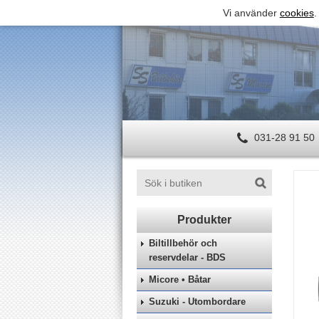
Vi använder
cookies
.
031-28 91 50
Biltillbehör och
reservdelar - BDS
Micore • Båtar
Suzuki - Utombordare