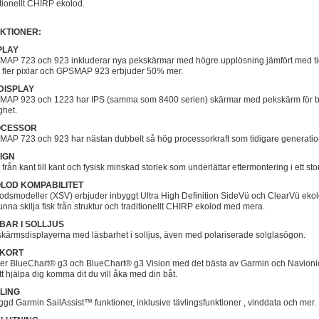
itionellt CHIRP ekolod.
KTIONER:
PLAY
AP 723 och 923 inkluderar nya pekskärmar med högre upplösning jämfört med tid
fler pixlar och GPSMAP 923 erbjuder 50% mer.
 DISPLAY
AP 923 och 1223 har IPS (samma som 8400 serien) skärmar med pekskärm för bre
ghet.
OCESSOR
AP 723 och 923 har nästan dubbelt så hög processorkraft som tidigare generati
IGN
 från kant till kant och fysisk minskad storlek som underlättar eftermontering i ett st
LOD KOMPABILITET
odsmodeller (XSV) erbjuder inbyggt Ultra High Definition SideVü och ClearVü ekolod
kunna skilja fisk från struktur och traditionellt CHIRP ekolod med mera.
BAR I SOLLJUS
kärmsdisplayerna med läsbarhet i solljus, även med polariserade solglasögon.
KORT
er BlueChart® g3 och BlueChart® g3 Vision med det bästa av Garmin och Navionic
att hjälpa dig komma dit du vill åka med din båt.
LING
ggd Garmin SailAssist™ funktioner, inklusive tävlingsfunktioner , vinddata och mer.