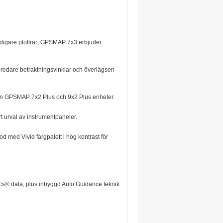
igare plottrar; GPSMAP 7x3 erbjuder
dare betraktningsvinklar och överlägsen
on GPSMAP 7x2 Plus och 9x2 Plus enheter.
ort urval av instrumentpaneler.
 med Vivid färgpalett i hög kontrast för
s® data, plus inbyggd Auto Guidance teknik