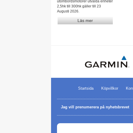
utombordsmotorer utvalda enheter
2,5hk till 300hk gäller till 23
Augusti 2026.
Läs mer
Startsida
Köpvillkor
Kon
Jag vill prenumerera på nyhetsbrevet