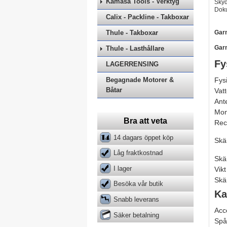
Kamasa Tools - Verktyg
Skyd
Dok
Calix - Packline - Takboxar
Thule - Takboxar
Garm
Gar
Thule - Lasthållare
Fy
LAGERRENSING
Begagnade Motorer &
Fys
Båtar
Vat
Ant
Mon
Bra att veta
Rec
14 dagars öppet köp
Skä
Låg fraktkostnad
Skä
I lager
Vikt
Skä
Besöka vår butik
Ka
Snabb leverans
Acc
Säker betalning
Spå