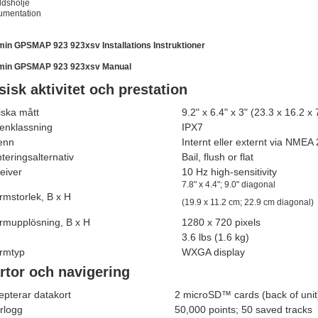
dshölje
umentation
in GPSMAP 923 923xsv Installations Instruktioner
min GPSMAP 923 923xsv Manual
sisk aktivitet och prestation
iska mått
9.2" x 6.4" x 3" (23.3 x 16.2 x
tenklassning
IPX7
enn
Internt eller externt via NMEA
teringsalternativ
Bail, flush or flat
eiver
10 Hz high-sensitivity
7.8" x 4.4"; 9.0" diagonal
rmstorlek, B x H
(19.9 x 11.2 cm; 22.9 cm diagonal)
rmupplösning, B x H
1280 x 720 pixels
3.6 lbs (1.6 kg)
rmtyp
WXGA display
rtor och navigering
epterar datakort
2 microSD™ cards (back of unit
rlogg
50,000 points; 50 saved tracks