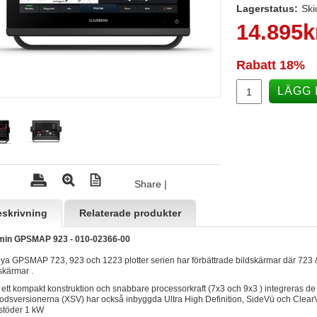
Lagerstatus:
Ski
14.895
k
Rabatt
18%
LÄGG 
Share
|
skrivning
Relaterade produkter
min GPSMAP 923 - 010-02366-00
ya GPSMAP 723, 923 och 1223 plotter serien har förbättrade bildskärmar där 723 &
skärmar .
ett kompakt konstruktion och snabbare processorkraft (7x3 och 9x3 ) integreras de
odsversionerna (XSV) har också inbyggda Ultra High Definition, SideVü och ClearV
stöder 1 kW