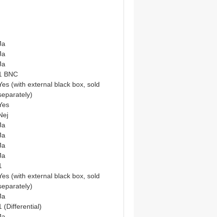
Ja
Ja
Ja
1 BNC
Yes (with external black box, sold
separately)
Yes
Nej
Ja
Ja
Ja
Ja
1
Yes (with external black box, sold
separately)
Ja
1 (Differential)
Ja