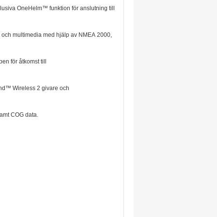
usiva OneHelm™ funktion för anslutning till
ror och multimedia med hjälp av NMEA 2000,
n för åtkomst till
ind™ Wireless 2 givare och
samt COG data.