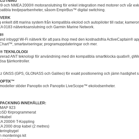
LUTNING
9 och NMEA 2000® motoranslutning för enkel integration med motorer och vår exkl
atibla tredjepartsenheter, såsom EmpirBus™ digital switching.
TVERK
 enkelt ditt marina system från kompatibla ekolod och autopiloter till radar, kame
 0183 nätverksanslutning och Garmin Marine Network.
I®
nd inbyggt Wi-Fi nätverk för att para ihop med den kostnadsfria ActiveCaptain® appe
hart™, smartaviseringar, programuppdateringar och mer.
® TEKNLOLOGI
grerad ANT teknologi för användning med din kompatibla smartklocka quatix®, gW
ösa fjärrkontroller.
z GNSS (GPS, GLONASS och Galileo) för exakt positionering och jämn hastighet 
OPTIX™
 modeller stöder Panoptix och Panoptix LiveScope™ ekolodsenheter.
PACKNING INNEHÅLLER:
MAP 923
oSD förprogrammerat
mkabel
A 2000® T-Koppling
 2000 drop kabel (2 metres)
eringbygel
h monterings kit