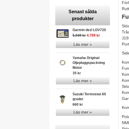
För
Rut
Senast sålda
Fu
produkter
Stö
Garmin dezl LGV720
Trå
5.049 kr
4.789 kr
J19
Por
Läs mer »
Sid
Yamaha Original
Kom
Oljepluggspackning
Motor
Fun
35 kr
Kom
Kom
Läs mer »
Stö
Kom
Suzuki Termostat 60
Gar
grader
660 kr
Kom
Läs mer »
Pol
NME
Stö