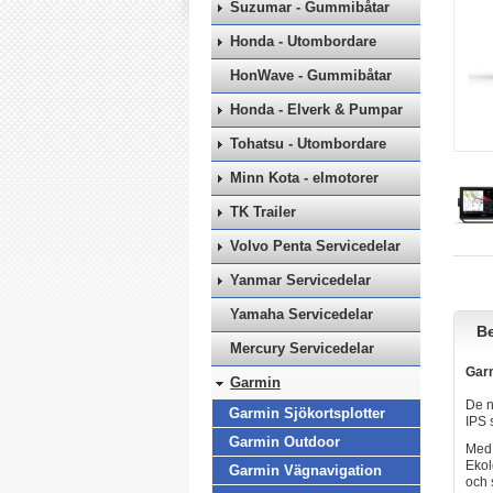
Suzumar - Gummibåtar
Honda - Utombordare
HonWave - Gummibåtar
Honda - Elverk & Pumpar
Tohatsu - Utombordare
Minn Kota - elmotorer
TK Trailer
Volvo Penta Servicedelar
Yanmar Servicedelar
Yamaha Servicedelar
Be
Mercury Servicedelar
Gar
Garmin
De n
Garmin Sjökortsplotter
IPS 
Garmin Outdoor
Med 
Ekol
Garmin Vägnavigation
och 