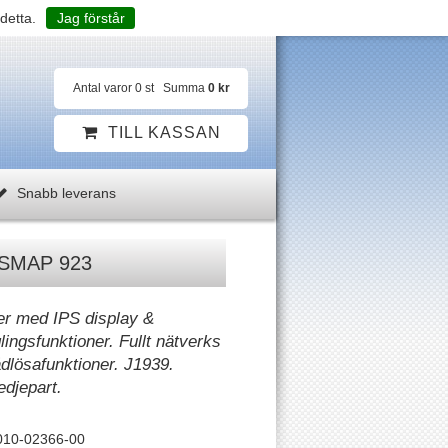
detta.
Jag förstår
Antal varor
0
st
Summa
0 kr
TILL KASSAN
Snabb leverans
SMAP 923
ter med IPS display &
ingsfunktioner. Fullt nätverks
dlösafunktioner. J1939.
edjepart.
010-02366-00