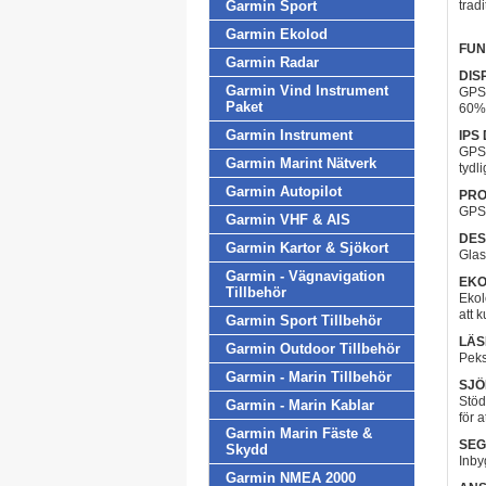
Garmin Sport
trad
Garmin Ekolod
FUN
Garmin Radar
DIS
Garmin Vind Instrument
GPSM
Paket
60% 
Garmin Instrument
IPS
GPSM
Garmin Marint Nätverk
tydli
Garmin Autopilot
PR
GPSM
Garmin VHF & AIS
DES
Garmin Kartor & Sjökort
Glas
Garmin - Vägnavigation
EKO
Tillbehör
Ekol
att 
Garmin Sport Tillbehör
LÄS
Garmin Outdoor Tillbehör
Peks
Garmin - Marin Tillbehör
SJÖ
Stöd
Garmin - Marin Kablar
för 
Garmin Marin Fäste &
SEG
Skydd
Inby
Garmin NMEA 2000