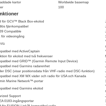
laddade kartor
Worldwide basemap
ter
100
nktioner
d för GCV
™
Black Box-ekolod
dlös fjärrkompatibel
39 Compatible
t för videoingång
eVü
patibel med ActiveCaptain
ktion för ekolod med två frekvenser
patibel med GRID
™
(Garmin Remote Input Device)
patibel med Garmins radarenhet
der DSC (visar positionsdata från VHF-radio med DSC-funktion)
patibel med XM WX väder och radio för USA och Kanada
min Marine Network™-portar
patibel med Garmins ekolod
arized Support
A 0183-ingångsportar
d för FUSION-Link™-kompatibel radio