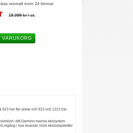
ckas normalt inom 24 timmar
r
18.099 kr
/ st.
I VARUKORG
 923 har fler pixlar och 923 och 1223 har
 sömlöst i ditt Garmins marina ekosystem.
ü ingång i nya levande Vivid ekolodspaletter