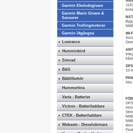
ANS
J193
Garmin Ekolodsgivare
komp
Garmin Marin Givare &
NÄ
Sensorer
Bygg
Garmin Trollingmotorer
NMEA
Garmin Utgångna
WI-F
Anvä
Lowrance
OneC
ANT
Humminbird
Inte
trådl
Simrad
GPS
B&G
10 H
PAN
Båttillbehör
Alla
Hummertina
Varta - Batterier
FÖR
GPS
Victron - Batteriladdare
micr
Strö
CTEK - Batteriladdare
NME
NMEA
Webasto - Dieselvärmare
Mont
Flus