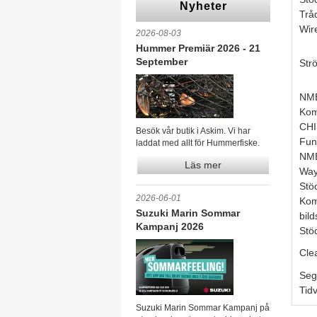
Nyheter
Trå
Wir
2026-08-03
Hummer Premiär 2026 - 21
September
Str
NME
Kom
CHI
Besök vår butik i Askim. Vi har
Fun
laddat med allt för Hummerfiske.
NME
Läs mer
Way
Stö
2026-06-01
Kom
Suzuki Marin Sommar
bil
Kampanj 2026
Stö
Cle
Seg
Tidv
Suzuki Marin Sommar Kampanj på