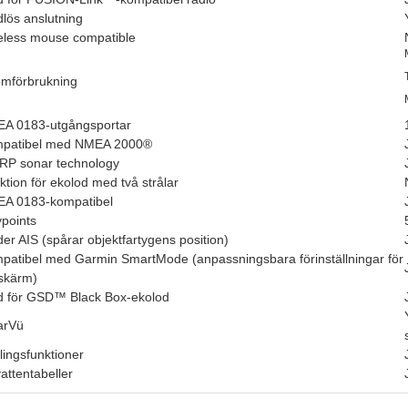
dlös anslutning
eless mouse compatible
ömförbrukning
A 0183-utgångsportar
patibel med NMEA 2000
®
RP sonar technology
ktion för ekolod med två strålar
A 0183-kompatibel
points
der AIS (spårar objektfartygens position)
patibel med Garmin SmartMode (anpassningsbara förinställningar för
dskärm)
d för GSD
™
Black Box-ekolod
arVü
lingsfunktioner
attentabeller