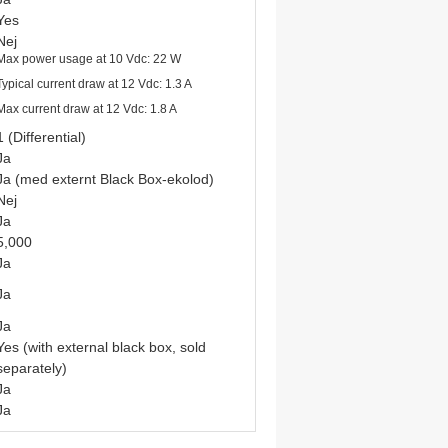
Yes
Nej
Max power usage at 10 Vdc: 22 W
Typical current draw at 12 Vdc: 1.3 A
Max current draw at 12 Vdc: 1.8 A
1 (Differential)
Ja
Ja (med externt Black Box-ekolod)
Nej
Ja
5,000
Ja
Ja
Ja
Yes (with external black box, sold
separately)
Ja
Ja