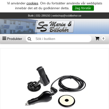
Vi använder
cookies
. Om du fortsätter använda vår webbplats
innebär det att du godkänner detta.
Jag förstår
Butik
| 031-289150 |
webshop@ssbilbehor.se
Produkter
0
Antal varor
0
st
Summa
0 kr
Biltillbehör och reservdelar - BDS
TILL KASSAN
Micore • Båtar
Suzuki - Utombordare
Suzumar - Gummibåtar
Honda - Utombordare
HonWave - Gummibåtar
Honda - Elverk & Pumpar