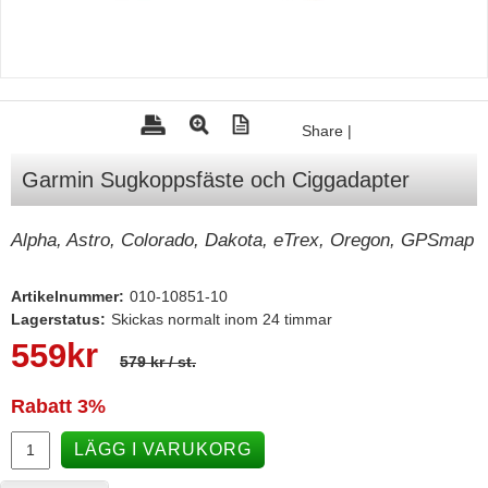
Tohatsu - Utombordare
Minn Kota - elmotorer
TK Trailer
Share
|
Volvo Penta Servicedelar
Garmin Sugkoppsfäste och Ciggadapter
Yanmar Servicedelar
Yamaha Servicedelar
Alpha, Astro, Colorado, Dakota, eTrex, Oregon, GPSmap
Mercury Servicedelar
Garmin
Artikelnummer:
010-10851-10
Lagerstatus:
Skickas normalt inom 24 timmar
Lowrance
559
kr
579 kr
/ st.
Humminbird
Simrad
Rabatt
3%
B&G
LÄGG I VARUKORG
Båttillbehör