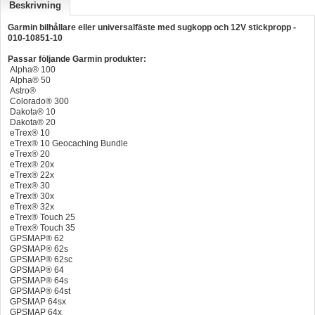
Beskrivning
Hummertina
Garmin bilhållare eller universalfäste med sugkopp och 12V stickpropp -
010-10851-10
Varta - Batterier
Passar följande Garmin produkter:
Victron - Batteriladdare
Alpha® 100
Alpha® 50
CTEK - Batteriladdare
Astro®
Colorado® 300
Dakota® 10
Webasto - Dieselvärmare
Dakota® 20
eTrex® 10
Kamasa Tools - Verktyg
eTrex® 10 Geocaching Bundle
eTrex® 20
Calix - Packline - Takboxar
eTrex® 20x
eTrex® 22x
Thule - Takboxar
eTrex® 30
eTrex® 30x
eTrex® 32x
Thule - Lasthållare
eTrex® Touch 25
eTrex® Touch 35
LAGERRENSING
GPSMAP® 62
GPSMAP® 62s
Begagnade Motorer & Båtar
GPSMAP® 62sc
GPSMAP® 64
GPSMAP® 64s
GPSMAP® 64st
GPSMAP 64sx
GPSMAP 64x