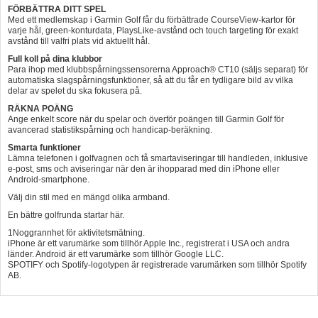
FÖRBÄTTRA DITT SPEL
Med ett medlemskap i Garmin Golf får du förbättrade CourseView-kartor för
varje hål, green-konturdata, PlaysLike-avstånd och touch targeting för exakt
avstånd till valfri plats vid aktuellt hål.
Full koll på dina klubbor
Para ihop med klubbspårningssensorerna Approach® CT10 (säljs separat) för
automatiska slagspårningsfunktioner, så att du får en tydligare bild av vilka
delar av spelet du ska fokusera på.
RÄKNA POÄNG
Ange enkelt score när du spelar och överför poängen till Garmin Golf för
avancerad statistikspårning och handicap-beräkning.
Smarta funktioner
Lämna telefonen i golfvagnen och få smartaviseringar till handleden, inklusive
e-post, sms och aviseringar när den är ihopparad med din iPhone eller
Android-smartphone.
Välj din stil med en mängd olika armband.
En bättre golfrunda startar här.
1Noggrannhet för aktivitetsmätning.
iPhone är ett varumärke som tillhör Apple Inc., registrerat i USA och andra
länder. Android är ett varumärke som tillhör Google LLC.
SPOTIFY och Spotify-logotypen är registrerade varumärken som tillhör Spotify
AB.