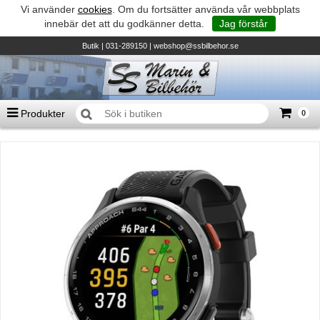
Vi använder
cookies
. Om du fortsätter använda vår webbplats
innebär det att du godkänner detta.
Jag förstår
Butik
| 031-289150 |
webshop@ssbilbehor.se
Produkter
0
Antal varor
0
st
Summa
0 kr
Biltillbehör och reservdelar - BDS
TILL KASSAN
Micore • Båtar
Suzuki - Utombordare
Suzumar - Gummibåtar
Honda - Utombordare
HonWave - Gummibåtar
Honda - Elverk & Pumpar