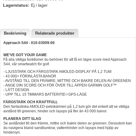
Lagerstatus:
Ej i lager
Hummertina
Varta - Batterier
Victron - Batteriladdare
Beskrivning
Relaterade produkter
CTEK - Batteriladdare
Approach S44 - 010-03009-00
Webasto - Dieselvärmare
WE’VE GOT YOUR GAME
Kamasa Tools - Verktyg
Få alla viktiga funktioner du behöver för att få en lägre score med Approach
S44, vår smartwatch för golf.
Calix - Packline - Takboxar
- LJUSSTARK OCH FÄRGSTARK AMOLED-DISPLAY PÅ 1,2 TUM
- 43 000+ FÖRINLÄSTA BANOR
Thule - Takboxar
- AVSTÅND TILL DEN FRÄMRE, MITTRE OCH BAKRE DELEN AV GREENEN
- ANGE DIN SCORE OCH FÖR ÖVER TILL APPEN GARMIN GOLF™
Thule - Lasthållare
- LÄTT DESIGN
- UPP TILL 15 TIMMARS BATTERITID I GPS-LÄGE
LAGERRENSING
FÄRGSTARK OCH KRAFTFULL
Den fantastiska AMOLED-pekskärmen på 1,2 tum gör det enkelt att se viktiga
Begagnade Motorer & Båtar
avstånd till greenen, hinder och layups på fler än 43 000 banor.
PLANERA DITT SLAG
Se avståndet till den främre, mittre och bakre delen av greenen. Dessutom kan
du navigera bland sandbunkrar, vattenhinder och layups med hjälp av
hindervyn.