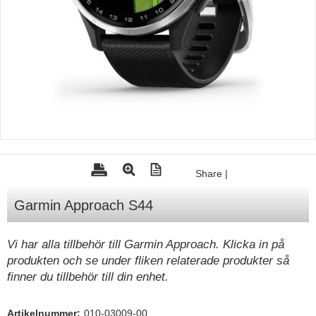
Tohatsu - Utombordare
Minn Kota - elmotorer
TK Trailer
Volvo Penta Servicedelar
Yanmar Servicedelar
Yamaha Servicedelar
Mercury Servicedelar
Share
|
Garmin
Garmin Approach S44
Lowrance
Humminbird
Vi har alla tillbehör till Garmin Approach. Klicka in på
produkten och se under fliken relaterade produkter så
Simrad
finner du tillbehör till din enhet.
B&G
Båttillbehör
Artikelnummer:
010-03009-00