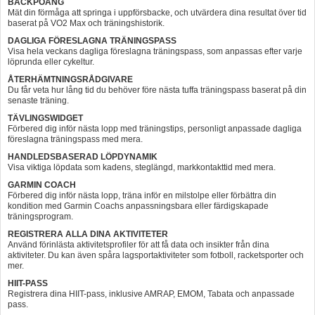
BACKPOÄNG
Mät din förmåga att springa i uppförsbacke, och utvärdera dina resultat över tid
baserat på VO2 Max och träningshistorik.
DAGLIGA FÖRESLAGNA TRÄNINGSPASS
Visa hela veckans dagliga föreslagna träningspass, som anpassas efter varje
löprunda eller cykeltur.
ÅTERHÄMTNINGS­RÅDGIVARE
Du får veta hur lång tid du behöver före nästa tuffa träningspass baserat på din
senaste träning.
TÄVLINGSWIDGET
Förbered dig inför nästa lopp med träningstips, personligt anpassade dagliga
föreslagna träningspass med mera.
HANDLEDSBASERAD LÖPDYNAMIK
Visa viktiga löpdata som kadens, steglängd, markkontakttid med mera.
GARMIN COACH
Förbered dig inför nästa lopp, träna inför en milstolpe eller förbättra din
kondition med Garmin Coachs anpassningsbara eller färdigskapade
träningsprogram.
REGISTRERA ALLA DINA AKTIVITETER
Använd förinlästa aktivitetsprofiler för att få data och insikter från dina
aktiviteter. Du kan även spåra lagsportaktiviteter som fotboll, racketsporter och
mer.
HIIT-PASS
Registrera dina HIIT-pass, inklusive AMRAP, EMOM, Tabata och anpassade
pass.