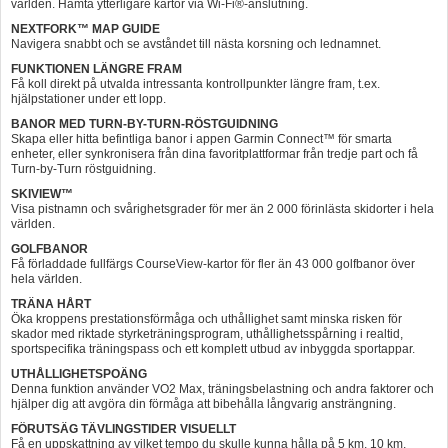
världen. Hämta ytterligare kartor via Wi-Fi®-anslutning.
NEXTFORK™ MAP GUIDE
Navigera snabbt och se avståndet till nästa korsning och lednamnet.
FUNKTIONEN LÄNGRE FRAM
Få koll direkt på utvalda intressanta kontrollpunkter längre fram, t.ex.
hjälpstationer under ett lopp.
BANOR MED TURN-BY-TURN-RÖSTGUIDNING
Skapa eller hitta befintliga banor i appen Garmin Connect™ för smarta
enheter, eller synkronisera från dina favoritplattformar från tredje part och få
Turn-by-Turn röstguidning.
SKIVIEW™
Visa pistnamn och svårighetsgrader för mer än 2 000 förinlästa skidorter i hela
världen.
GOLFBANOR
Få förladdade fullfärgs CourseView-kartor för fler än 43 000 golfbanor över
hela världen.
TRÄNA HÅRT
Öka kroppens prestationsförmåga och uthållighet samt minska risken för
skador med riktade styrketräningsprogram, uthållighetsspårning i realtid,
sportspecifika träningspass och ett komplett utbud av inbyggda sportappar.
UTHÅLLIGHETSPOÄNG
Denna funktion använder VO2 Max, träningsbelastning och andra faktorer och
hjälper dig att avgöra din förmåga att bibehålla långvarig ansträngning.
FÖRUTSÄG TÄVLINGSTIDER VISUELLT
Få en uppskattning av vilket tempo du skulle kunna hålla på 5 km, 10 km,