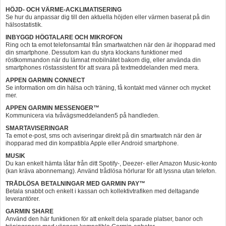
HÖJD- OCH VÄRME-ACKLIMATISERING
Se hur du anpassar dig till den aktuella höjden eller värmen baserat på din
hälsostatistik.
INBYGGD HÖGTALARE OCH MIKROFON
Ring och ta emot telefonsamtal från smartwatchen när den är ihopparad med
din smartphone. Dessutom kan du styra klockans funktioner med
röstkommandon när du lämnat mobilnätet bakom dig, eller använda din
smartphones röstassistent för att svara på textmeddelanden med mera.
APPEN GARMIN CONNECT
Se information om din hälsa och träning, få kontakt med vänner och mycket
mer.
APPEN GARMIN MESSENGER™
Kommunicera via tvåvägsmeddelanden5 på handleden.
SMARTAVISERINGAR
Ta emot e-post, sms och aviseringar direkt på din smartwatch när den är
ihopparad med din kompatibla Apple eller Android smartphone.
MUSIK
Du kan enkelt hämta låtar från ditt Spotify-, Deezer- eller Amazon Music-konto
(kan kräva abonnemang). Använd trådlösa hörlurar för att lyssna utan telefon.
TRÅDLÖSA BETALNINGAR MED GARMIN PAY™
Betala snabbt och enkelt i kassan och kollektivtrafiken med deltagande
leverantörer.
GARMIN SHARE
Använd den här funktionen för att enkelt dela sparade platser, banor och