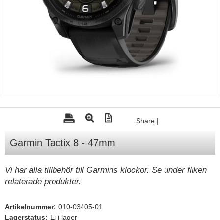
Tohatsu - Utombordare
Minn Kota - elmotorer
TK Trailer
Volvo Penta Servicedelar
Yanmar Servicedelar
Yamaha Servicedelar
Mercury Servicedelar
Share
|
Garmin
Garmin Tactix 8 - 47mm
Lowrance
Humminbird
Vi har alla tillbehör till Garmins klockor. Se under fliken
relaterade produkter.
Simrad
B&G
Artikelnummer:
010-03405-01
Båttillbehör
Lagerstatus:
Ej i lager