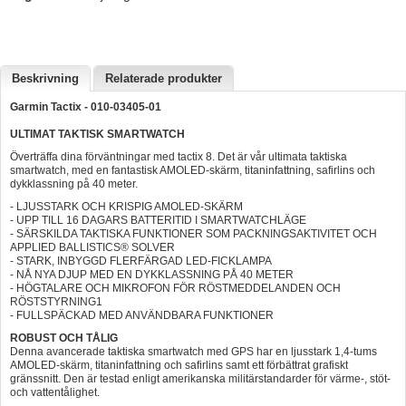
Hummertina
Varta - Batterier
Beskrivning
Relaterade produkter
Victron - Batteriladdare
Garmin Tactix - 010-03405-01
CTEK - Batteriladdare
ULTIMAT TAKTISK SMARTWATCH
Webasto - Dieselvärmare
Överträffa dina förväntningar med tactix 8. Det är vår ultimata taktiska
smartwatch, med en fantastisk AMOLED-skärm, titaninfattning, safirlins och
Kamasa Tools - Verktyg
dykklassning på 40 meter.
Calix - Packline - Takboxar
- LJUSSTARK OCH KRISPIG AMOLED-SKÄRM
- UPP TILL 16 DAGARS BATTERITID I SMARTWATCHLÄGE
- SÄRSKILDA TAKTISKA FUNKTIONER SOM PACKNINGSAKTIVITET OCH
Thule - Takboxar
APPLIED BALLISTICS® SOLVER
- STARK, INBYGGD FLERFÄRGAD LED-FICKLAMPA
Thule - Lasthållare
- NÅ NYA DJUP MED EN DYKKLASSNING PÅ 40 METER
- HÖGTALARE OCH MIKROFON FÖR RÖSTMEDDELANDEN OCH
LAGERRENSING
RÖSTSTYRNING1
- FULLSPÄCKAD MED ANVÄNDBARA FUNKTIONER
Begagnade Motorer & Båtar
ROBUST OCH TÅLIG
Denna avancerade taktiska smartwatch med GPS har en ljusstark 1,4-tums
AMOLED-skärm, titaninfattning och safirlins samt ett förbättrat grafiskt
gränssnitt. Den är testad enligt amerikanska militärstandarder för värme-, stöt-
och vattentålighet.