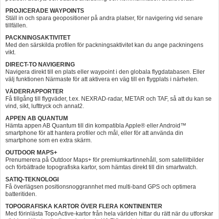
PROJICERADE WAYPOINTS
Ställ in och spara geopositioner på andra platser, för navigering vid senare
tillfällen.
PACKNINGSAKTIVITET
Med den särskilda profilen för packningsaktivitet kan du ange packningens
vikt.
DIRECT-TO NAVIGERING
Navigera direkt till en plats eller waypoint i den globala flygdatabasen. Eller
välj funktionen Närmaste för att aktivera en väg till en flygplats i närheten.
VÄDERRAPPORTER
Få tillgång till flygväder, t.ex. NEXRAD-radar, METAR och TAF, så att du kan se
vind, sikt, lufttryck och annat2.
APPEN AB QUANTUM
Hämta appen AB Quantum till din kompatibla Apple® eller Android™
smartphone för att hantera profiler och mål, eller för att använda din
smartphone som en extra skärm.
OUTDOOR MAPS+
Prenumerera på Outdoor Maps+ för premiumkartinnehåll, som satellitbilder
och förbättrade topografiska kartor, som hämtas direkt till din smartwatch.
SATIQ-TEKNOLOGI
Få överlägsen positionsnoggrannhet med multi-band GPS och optimera
batteritiden.
TOPOGRAFISKA KARTOR ÖVER FLERA KONTINENTER
Med förinlästa TopoActive-kartor från hela världen hittar du rätt när du utforskar