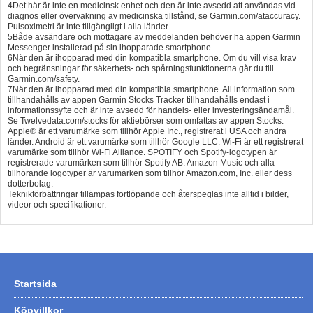
4Det här är inte en medicinsk enhet och den är inte avsedd att användas vid
diagnos eller övervakning av medicinska tillstånd, se Garmin.com/ataccuracy.
Pulsoximetri är inte tillgängligt i alla länder.
5Både avsändare och mottagare av meddelanden behöver ha appen Garmin
Messenger installerad på sin ihopparade smartphone.
6När den är ihopparad med din kompatibla smartphone. Om du vill visa krav
och begränsningar för säkerhets- och spårningsfunktionerna går du till
Garmin.com/safety.
7När den är ihopparad med din kompatibla smartphone. All information som
tillhandahålls av appen Garmin Stocks Tracker tillhandahålls endast i
informationssyfte och är inte avsedd för handels- eller investeringsändamål.
Se Twelvedata.com/stocks för aktiebörser som omfattas av appen Stocks.
Apple® är ett varumärke som tillhör Apple Inc., registrerat i USA och andra
länder. Android är ett varumärke som tillhör Google LLC. Wi-Fi är ett registrerat
varumärke som tillhör Wi-Fi Alliance. SPOTIFY och Spotify-logotypen är
registrerade varumärken som tillhör Spotify AB. Amazon Music och alla
tillhörande logotyper är varumärken som tillhör Amazon.com, Inc. eller dess
dotterbolag.
Teknikförbättringar tillämpas fortlöpande och återspeglas inte alltid i bilder,
videor och specifikationer.
Startsida
Köpvillkor