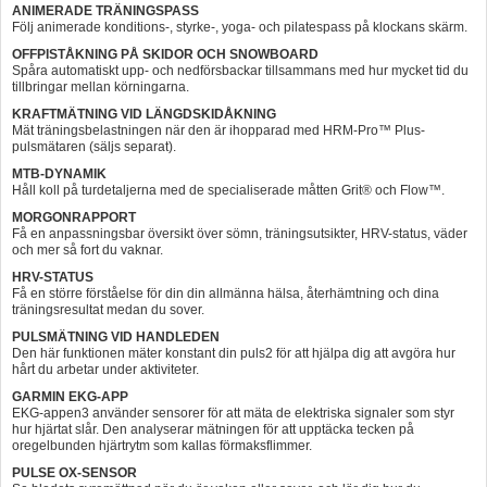
ANIMERADE TRÄNINGSPASS
Följ animerade konditions-, styrke-, yoga- och pilatespass på klockans skärm.
OFFPISTÅKNING PÅ SKIDOR OCH SNOWBOARD
Spåra automatiskt upp- och nedförsbackar tillsammans med hur mycket tid du
tillbringar mellan körningarna.
KRAFTMÄTNING VID LÄNGDSKIDÅKNING
Mät träningsbelastningen när den är ihopparad med HRM-Pro™ Plus-
pulsmätaren (säljs separat).
MTB-DYNAMIK
Håll koll på turdetaljerna med de specialiserade måtten Grit® och Flow™.
MORGONRAPPORT
Få en anpassningsbar översikt över sömn, träningsutsikter, HRV-status, väder
och mer så fort du vaknar.
HRV-STATUS
Få en större förståelse för din din allmänna hälsa, återhämtning och dina
träningsresultat medan du sover.
PULSMÄTNING VID HANDLEDEN
Den här funktionen mäter konstant din puls2 för att hjälpa dig att avgöra hur
hårt du arbetar under aktiviteter.
GARMIN EKG-APP
EKG-appen3 använder sensorer för att mäta de elektriska signaler som styr
hur hjärtat slår. Den analyserar mätningen för att upptäcka tecken på
oregelbunden hjärtrytm som kallas förmaksflimmer.
PULSE OX-SENSOR