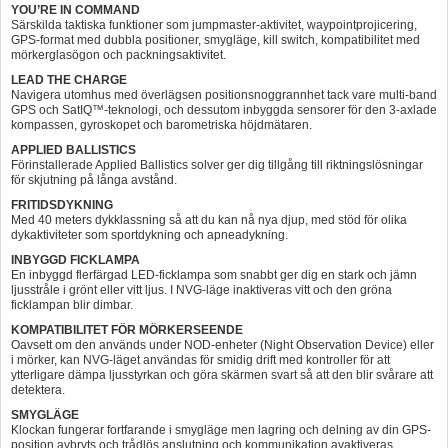
YOU’RE IN COMMAND​
Särskilda taktiska funktioner som jumpmaster-aktivitet, waypointprojicering,
GPS-format med dubbla positioner, smygläge, kill switch, kompatibilitet med
mörkerglasögon och packningsaktivitet.
LEAD THE CHARGE
Navigera utomhus med överlägsen positionsnoggrannhet tack vare multi-band
GPS och SatIQ™-teknologi, och dessutom inbyggda sensorer för den 3-axlade
kompassen, gyroskopet och barometriska höjdmätaren.
APPLIED BALLISTICS
Förinstallerade Applied Ballistics solver ger dig tillgång till riktningslösningar
för skjutning på långa avstånd.
FRITIDSDYKNING
Med 40 meters dykklassning så att du kan nå nya djup, med stöd för olika
dykaktiviteter som sportdykning och apneadykning.
INBYGGD FICKLAMPA
En inbyggd flerfärgad LED-ficklampa som snabbt ger dig en stark och jämn
ljusstråle i grönt eller vitt ljus. I NVG-läge inaktiveras vitt och den gröna
ficklampan blir dimbar.
KOMPATIBILITET FÖR MÖRKERSEENDE
Oavsett om den används under NOD-enheter (Night Observation Device) eller
i mörker, kan NVG-läget användas för smidig drift med kontroller för att
ytterligare dämpa ljusstyrkan och göra skärmen svart så att den blir svårare att
detektera.
SMYGLÄGE
Klockan fungerar fortfarande i smygläge men lagring och delning av din GPS-
position avbryts och trådlös anslutning och kommunikation avaktiveras.