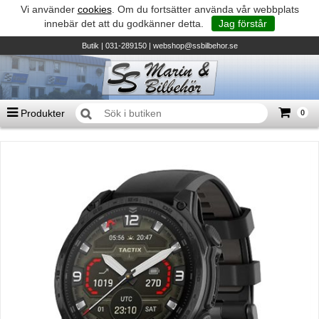
Vi använder
cookies
. Om du fortsätter använda vår webbplats
innebär det att du godkänner detta.
Jag förstår
Butik
| 031-289150 |
webshop@ssbilbehor.se
Produkter
0
Antal varor
0
st
Summa
0 kr
Biltillbehör och reservdelar - BDS
TILL KASSAN
Micore • Båtar
Suzuki - Utombordare
Suzumar - Gummibåtar
Honda - Utombordare
HonWave - Gummibåtar
Honda - Elverk & Pumpar