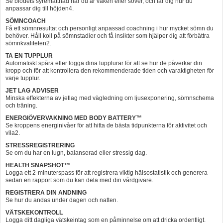
Se blodets syremättnad när du är vaken eller sover, och lär dig hur du
anpassar dig till höjden4.
SÖMNCOACH
Få ett sömnresultat och personligt anpassad coachning i hur mycket sömn du
behöver. Håll koll på sömnstadier och få insikter som hjälper dig att förbättra
sömnkvaliteten2.
TA EN TUPPLUR
Automatiskt spåra eller logga dina tupplurar för att se hur de påverkar din
kropp och för att kontrollera den rekommenderade tiden och varaktigheten för
varje tupplur.
JET LAG ADVISER
Minska effekterna av jetlag med vägledning om ljusexponering, sömnschema
och träning.
ENERGIÖVERVAKNING MED BODY BATTERY™
Se kroppens energinivåer för att hitta de bästa tidpunkterna för aktivitet och
vila2.
STRESSREGISTRERING
Se om du har en lugn, balanserad eller stressig dag.
HEALTH SNAPSHOT™
Logga ett 2-minuterspass för att registrera viktig hälsostatistik och generera
sedan en rapport som du kan dela med din vårdgivare.
REGISTRERA DIN ANDNING
Se hur du andas under dagen och natten.
VÄTSKEKONTROLL
Logga ditt dagliga vätskeintag som en påminnelse om att dricka ordentligt.