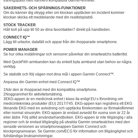
träningspass med vänners kompatibla Garmin-enheter.
SÄKERHETS- OCH SPÅRNINGS-FUNKTIONER
Om du känner dig otrygg eller om klockan upptäcker en incident kommer
klockan skicka ett meddelande med din realtidsplats6.
STOCK TRACKER
Håll koll på upp till 50 av dina favoritaktier7 direkt på handleden.
CONNECT IQ™
Lägg till urtavlor, datafält och appar från din ihopparade smartphone.
POWER MANAGER
Se hur olika inställningar och sensorer påverkar din smartwatchs batteritid.
Med QuickFit®-armbanden kan du enkelt byta armband utan behov av några
verktyg.
Se statistik och följ vägen mot dina mål i appen Garmin Connect™.
Anpassa din Garmin-enhet med Connect IQ™
1När den är ihopparad med din kompatibla smartphone.
2Noggrannhet för aktivitetsmätning.
3EKG-appen är en medicinsk enhet i klass IIa enligt EU:s förordning om
medicintekniska produkter (EU) 2017/745. EKG-appen kan registrera ett EKG
liknande EKG med en avledning och upptäcka förekomsten av förmaksflimmer
eller normal sinusrytm. EKG-appen är endast avsedd för vuxna som är 22 år
eller äldre. Följ alltid användarhandboken. EKG-appen är inte tillgänglig i alla
regioner och är endast tillgänglig på utvalda Garmin smartwatches med den
senaste versionen av smartphoneappen Garmin Connect och
klockprogramvaran. Se Garmin.com/ECG för information om tillgänglighet och
fullständiga bruksanvisningar. ​