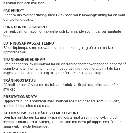
halvmaraton och maraton.
PACEPRO™
Planera din tävlingsstrategi med GPS-baserad tempovägledning för en vald
bana eller distans.
FUNKTIONEN CLIMBPRO
Se realtidsinformation om aktuella och kommande stigningar på hämtade
banor.
LUTNINGSANPASSAT TEMPO
Få ett löptempo som motsvarar samma ansträngning på plan mark eller i
uppförsbackar.
TRÄNINGSBEREDSKAP
Från det ögonblick du vaknar får du en träningsberedskapspoäng baserat på
sömnkvalitet2, återhämtning, träningsbelastning med mera, så att du kan
avgöra om det är en bra dag att köra hårt – eller att ta det lugnt.
TRÄNINGSSTATUS
Få insikter och få veta om du tränar produktivt, är på topp eller tränar för
mycket.
PRESTATIONSDATA
Uppskatta hur du presterar med avancerade träningsdata som VO2 Max,
träningsbelastning med mera.
AUTOMATISK ÖVERGÅNG VID MULTISPORT
Den här funktionen känner av när du växlar mellan simning, cykling och
löpning i multisportaktiviteter, så att du kan fokusera på loppet och låta din
smartwatch sköta loggandet.