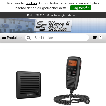
Vi använder
cookies
. Om du fortsätter använda vår webbplats
innebär det att du godkänner detta.
Jag förstår
Butik
| 031-289150 |
webshop@ssbilbehor.se
Produkter
0
Antal varor
0
st
Summa
0 kr
Biltillbehör och reservdelar - BDS
TILL KASSAN
Micore • Båtar
Suzuki - Utombordare
Suzumar - Gummibåtar
Honda - Utombordare
HonWave - Gummibåtar
Honda - Elverk & Pumpar