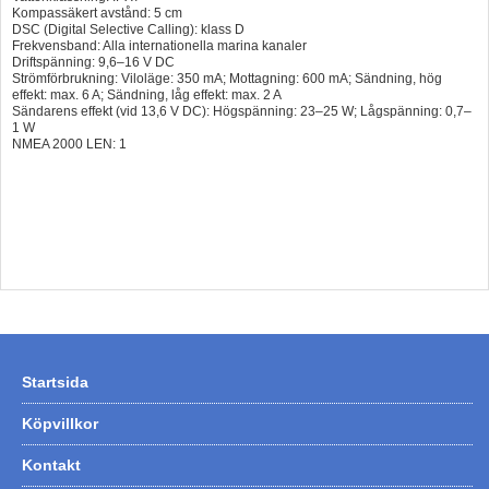
Kompassäkert avstånd: 5 cm
DSC (Digital Selective Calling): klass D
Frekvensband: Alla internationella marina kanaler
Driftspänning: 9,6–16 V DC
Strömförbrukning: Viloläge: 350 mA; Mottagning: 600 mA; Sändning, hög
effekt: max. 6 A; Sändning, låg effekt: max. 2 A
Sändarens effekt (vid 13,6 V DC): Högspänning: 23–25 W; Lågspänning: 0,7–
1 W
NMEA 2000 LEN: 1
Startsida
Köpvillkor
Kontakt