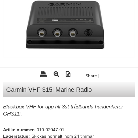
Tohatsu - Utombordare
Minn Kota - elmotorer
TK Trailer
Volvo Penta Servicedelar
Yanmar Servicedelar
Yamaha Servicedelar
Mercury Servicedelar
Share
|
Garmin
Garmin VHF 315i Marine Radio
Lowrance
Humminbird
Blackbox VHF för upp till 3st trådbunda handenheter
GHS11i.
Simrad
B&G
Artikelnummer:
010-02047-01
Båttillbehör
Lagerstatus:
Skickas normalt inom 24 timmar