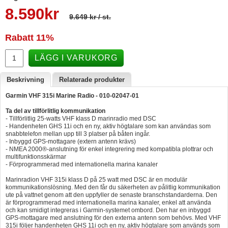
8.590
kr
Hummertina
9.649 kr
/ st.
Varta - Batterier
Rabatt
11%
Victron - Batteriladdare
LÄGG I VARUKORG
CTEK - Batteriladdare
Beskrivning
Relaterade produkter
Webasto - Dieselvärmare
Garmin VHF 315i Marine Radio - 010-02047-01
Kamasa Tools - Verktyg
Ta del av tillförlitlig kommunikation
Calix - Packline - Takboxar
- Tillförlitlig 25-watts VHF klass D marinradio med DSC
- Handenheten GHS 11i och en ny, aktiv högtalare som kan användas som
Thule - Takboxar
snabbtelefon mellan upp till 3 platser på båten ingår.
- Inbyggd GPS-mottagare (extern antenn krävs)
- NMEA 2000®-anslutning för enkel integrering med kompatibla plottrar och
Thule - Lasthållare
multifunktionsskärmar
- Förprogrammerad med internationella marina kanaler
LAGERRENSING
Marinradion VHF 315i klass D på 25 watt med DSC är en modulär
Begagnade Motorer & Båtar
kommunikationslösning. Med den får du säkerheten av pålitlig kommunikation
ute på vattnet genom att den uppfyller de senaste branschstandarderna. Den
är förprogrammerad med internationella marina kanaler, enkel att använda
och kan smidigt integreras i Garmin-systemet ombord. Den har en inbyggd
GPS-mottagare med anslutning för den externa antenn som behövs. Med VHF
315i följer handenheten GHS 11i och en ny, aktiv högtalare som används som