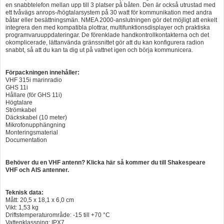
en snabbtelefon mellan upp till 3 platser på båten. Den är också utrustad med
ett tvåvägs anrops-/högtalarsystem på 30 watt för kommunikation med andra
båtar eller besättningsmän. NMEA 2000-anslutningen gör det möjligt att enkelt
integrera den med kompatibla plottrar, multifunktionsdisplayer och praktiska
programvaruuppdateringar. De förenklade handkontrollkontakterna och det
okomplicerade, lättanvända gränssnittet gör att du kan konfigurera radion
snabbt, så att du kan ta dig ut på vattnet igen och börja kommunicera.
Förpackningen innehåller:
VHF 315i marinradio
GHS 11i
Hållare (för GHS 11i)
Högtalare
Strömkabel
Däckskabel (10 meter)
Mikrofonupphängning
Monteringsmaterial
Documentation
Behöver du en VHF antenn? Klicka här så kommer du till Shakespeare
VHF och AIS antenner.
Teknisk data:
Mått: 20,5 x 18,1 x 6,0 cm
Vikt: 1,53 kg
Driftstemperaturområde: -15 till +70 °C
Vattenklassning: IPX7