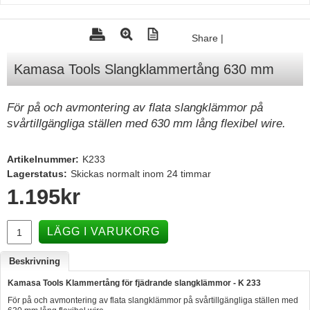
Tohatsu - Utombordare
Share
|
Minn Kota - elmotorer
Kamasa Tools Slangklammertång 630 mm
TK Trailer
Volvo Penta Servicedelar
För på och avmontering av flata slangklämmor på
Yanmar Servicedelar
svårtillgängliga ställen med 630 mm lång flexibel wire.
Yamaha Servicedelar
Artikelnummer:
K233
Mercury Servicedelar
Lagerstatus:
Skickas normalt inom 24 timmar
Garmin
1.195
kr
Lowrance
LÄGG I VARUKORG
Humminbird
Simrad
Beskrivning
B&G
Kamasa Tools Klammertång för fjädrande slangklämmor - K 233
För på och avmontering av flata slangklämmor på svårtillgängliga ställen med
Båttillbehör