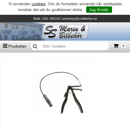
Vi använder
cookies
. Om du fortsätter använda vår webbplats
innebär det att du godkänner detta.
Jag förstår
Butik
| 031-289150 |
webshop@ssbilbehor.se
Produkter
0
Antal varor
0
st
Summa
0 kr
Biltillbehör och reservdelar - BDS
TILL KASSAN
Micore • Båtar
Suzuki - Utombordare
Suzumar - Gummibåtar
Honda - Utombordare
HonWave - Gummibåtar
Honda - Elverk & Pumpar