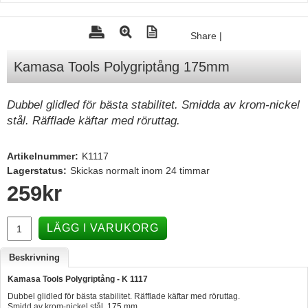
Tohatsu - Utombordare
Share
|
Minn Kota - elmotorer
Kamasa Tools Polygriptång 175mm
TK Trailer
Volvo Penta Servicedelar
Dubbel glidled för bästa stabilitet. Smidda av krom-nickel
Yanmar Servicedelar
stål. Räfflade käftar med röruttag.
Yamaha Servicedelar
Artikelnummer:
K1117
Mercury Servicedelar
Lagerstatus:
Skickas normalt inom 24 timmar
Garmin
259
kr
Lowrance
LÄGG I VARUKORG
Humminbird
Simrad
Beskrivning
B&G
Kamasa Tools Polygriptång - K 1117
Dubbel glidled för bästa stabilitet. Räfflade käftar med röruttag.
Båttillbehör
Smidd av krom-nickel stål. 175 mm.