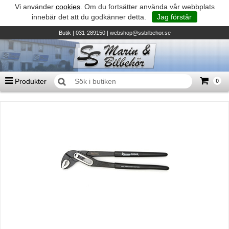
Vi använder
cookies
. Om du fortsätter använda vår webbplats
innebär det att du godkänner detta.
Jag förstår
Butik
| 031-289150 |
webshop@ssbilbehor.se
Produkter
0
Antal varor
0
st
Summa
0 kr
Biltillbehör och reservdelar - BDS
TILL KASSAN
Micore • Båtar
Suzuki - Utombordare
Suzumar - Gummibåtar
Honda - Utombordare
HonWave - Gummibåtar
Honda - Elverk & Pumpar