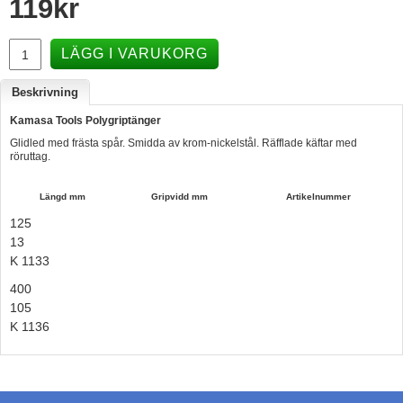
119
kr
Hummertina
Varta - Batterier
LÄGG I VARUKORG
Victron - Batteriladdare
Beskrivning
CTEK - Batteriladdare
Kamasa Tools Polygriptänger
Glidled med frästa spår. Smidda av krom-nickelstål. Räfflade käftar med
Webasto - Dieselvärmare
röruttag.
Kamasa Tools - Verktyg
Längd mm
Gripvidd mm
Artikelnummer
Calix - Packline - Takboxar
125
Thule - Takboxar
13
K 1133
Thule - Lasthållare
400
LAGERRENSING
105
K 1136
Begagnade Motorer & Båtar