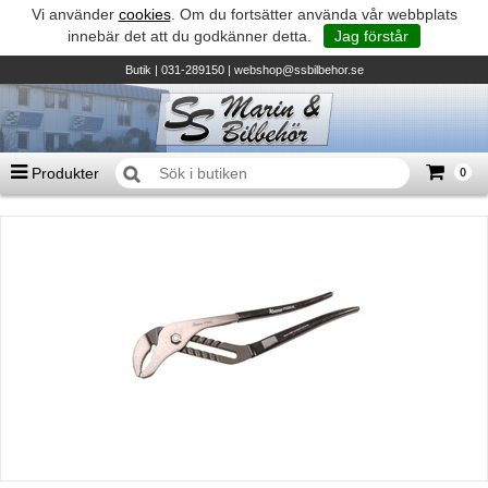
Vi använder
cookies
. Om du fortsätter använda vår webbplats
innebär det att du godkänner detta.
Jag förstår
Butik
| 031-289150 |
webshop@ssbilbehor.se
Produkter
0
Antal varor
0
st
Summa
0 kr
Biltillbehör och reservdelar - BDS
TILL KASSAN
Micore • Båtar
Suzuki - Utombordare
Suzumar - Gummibåtar
Honda - Utombordare
HonWave - Gummibåtar
Honda - Elverk & Pumpar