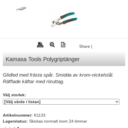
Tohatsu - Utombordare
Minn Kota - elmotorer
TK Trailer
Volvo Penta Servicedelar
Share
|
Yanmar Servicedelar
Yamaha Servicedelar
Kamasa Tools Polygriptänger
Mercury Servicedelar
Glidled med frästa spår. Smidda av krom-nickelstål.
Garmin
Räfflade käftar med röruttag.
Lowrance
Välj storlek:
Humminbird
Simrad
Artikelnummer:
K1133
B&G
Lagerstatus:
Skickas normalt inom 24 timmar
Båttillbehör