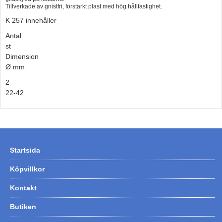
Tillverkade av gnistfri, förstärkt plast med hög hållfastighet.
Hummertina
K 257 innehåller
Varta - Batterier
Antal
Victron - Batteriladdare
st
Dimension
CTEK - Batteriladdare
Ø mm
Webasto - Dieselvärmare
2
22-42
Kamasa Tools - Verktyg
Calix - Packline - Takboxar
Thule - Takboxar
Thule - Lasthållare
Startsida
LAGERRENSING
Köpvillkor
Begagnade Motorer & Båtar
Kontakt
Butiken