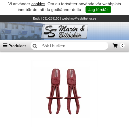
Vi använder
cookies
. Om du fortsätter använda vår webbplats
innebär det att du godkänner detta.
Jag förstår
Butik
| 031-289150 |
webshop@ssbilbehor.se
Produkter
0
Antal varor
0
st
Summa
0 kr
Biltillbehör och reservdelar - BDS
TILL KASSAN
Micore • Båtar
Suzuki - Utombordare
Suzumar - Gummibåtar
Honda - Utombordare
HonWave - Gummibåtar
Honda - Elverk & Pumpar