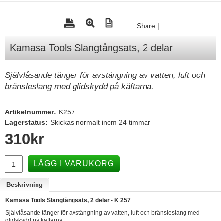
Tohatsu - Utombordare
Share
|
Minn Kota - elmotorer
Kamasa Tools Slangtångsats, 2 delar
TK Trailer
Volvo Penta Servicedelar
Självlåsande tänger för avstängning av vatten, luft och
Yanmar Servicedelar
bränsleslang med glidskydd på käftarna.
Yamaha Servicedelar
Artikelnummer:
K257
Mercury Servicedelar
Lagerstatus:
Skickas normalt inom 24 timmar
Garmin
310
kr
Lowrance
LÄGG I VARUKORG
Humminbird
Simrad
Beskrivning
B&G
Kamasa Tools Slangtångsats, 2 delar - K 257
Självlåsande tänger för avstängning av vatten, luft och bränsleslang med
Båttillbehör
glidskydd på käftarna.