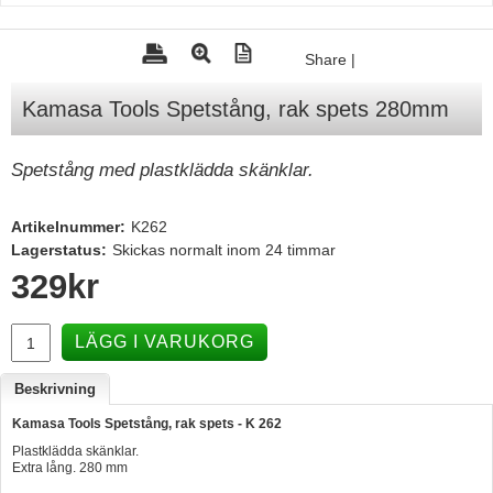
Tohatsu - Utombordare
Share
|
Minn Kota - elmotorer
Kamasa Tools Spetstång, rak spets 280mm
TK Trailer
Volvo Penta Servicedelar
Spetstång med plastklädda skänklar.
Yanmar Servicedelar
Yamaha Servicedelar
Artikelnummer:
K262
Lagerstatus:
Skickas normalt inom 24 timmar
Mercury Servicedelar
329
kr
Garmin
Lowrance
LÄGG I VARUKORG
Humminbird
Beskrivning
Simrad
Kamasa Tools Spetstång, rak spets - K 262
B&G
Plastklädda skänklar.
Extra lång. 280 mm
Båttillbehör