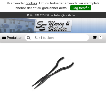
Vi använder
cookies
. Om du fortsätter använda vår webbplats
innebär det att du godkänner detta.
Jag förstår
Butik
| 031-289150 |
webshop@ssbilbehor.se
Produkter
0
Antal varor
0
st
Summa
0 kr
Biltillbehör och reservdelar - BDS
TILL KASSAN
Micore • Båtar
Suzuki - Utombordare
Suzumar - Gummibåtar
Honda - Utombordare
HonWave - Gummibåtar
Honda - Elverk & Pumpar