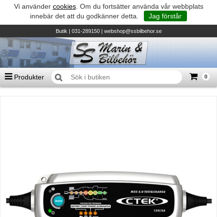
Vi använder
cookies
. Om du fortsätter använda vår webbplats
innebär det att du godkänner detta.
Jag förstår
Butik
| 031-289150 |
webshop@ssbilbehor.se
Produkter
0
Antal varor
0
st
Summa
0 kr
Biltillbehör och reservdelar - BDS
TILL KASSAN
Micore • Båtar
Suzuki - Utombordare
Suzumar - Gummibåtar
Honda - Utombordare
HonWave - Gummibåtar
Honda - Elverk & Pumpar