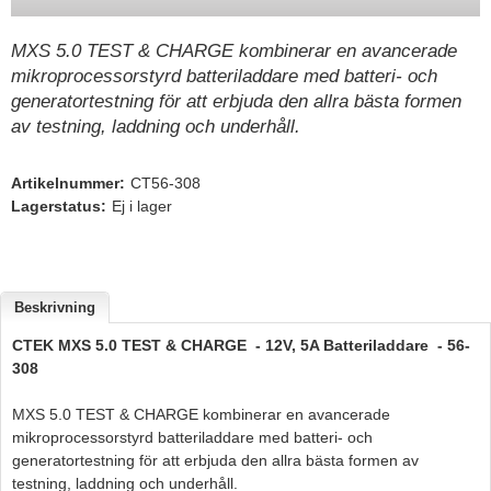
Hummertina
MXS 5.0 TEST & CHARGE kombinerar en avancerade
Varta - Batterier
mikroprocessorstyrd batteriladdare med batteri- och
generatortestning för att erbjuda den allra bästa formen
Victron - Batteriladdare
av testning, laddning och underhåll.
CTEK - Batteriladdare
Webasto - Dieselvärmare
Artikelnummer:
CT56-308
Lagerstatus:
Ej i lager
Kamasa Tools - Verktyg
Calix - Packline - Takboxar
Thule - Takboxar
Beskrivning
Thule - Lasthållare
CTEK MXS 5.0 TEST & CHARGE - 12V, 5A Batteriladdare - 56-
LAGERRENSING
308
Begagnade Motorer & Båtar
MXS 5.0 TEST & CHARGE kombinerar en avancerade
mikroprocessorstyrd batteriladdare med batteri- och
generatortestning för att erbjuda den allra bästa formen av
testning, laddning och underhåll.