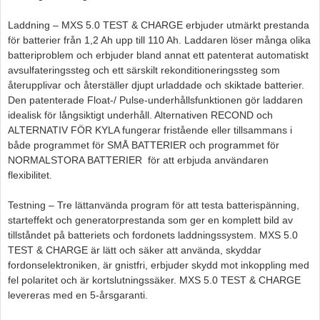
Laddning – MXS 5.0 TEST & CHARGE erbjuder utmärkt prestanda
för batterier från 1,2 Ah upp till 110 Ah. Laddaren löser många olika
batteriproblem och erbjuder bland annat ett patenterat automatiskt
avsulfateringssteg och ett särskilt rekonditioneringssteg som
återupplivar och återställer djupt urladdade och skiktade batterier.
Den patenterade Float-/ Pulse-underhållsfunktionen gör laddaren
idealisk för långsiktigt underhåll. Alternativen RECOND och
ALTERNATIV FÖR KYLA fungerar fristående eller tillsammans i
både programmet för SMÅ BATTERIER och programmet för
NORMALSTORA BATTERIER för att erbjuda användaren
flexibilitet.
Testning – Tre lättanvända program för att testa batterispänning,
starteffekt och generatorprestanda som ger en komplett bild av
tillståndet på batteriets och fordonets laddningssystem. MXS 5.0
TEST & CHARGE är lätt och säker att använda, skyddar
fordonselektroniken, är gnistfri, erbjuder skydd mot inkoppling med
fel polaritet och är kortslutningssäker. MXS 5.0 TEST & CHARGE
levereras med en 5-årsgaranti.