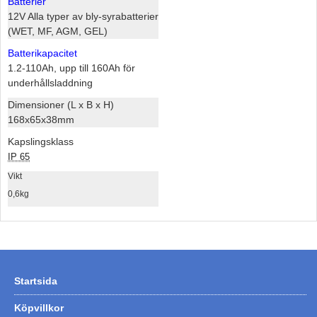
Batterier
12V Alla typer av bly-syrabatterier
(WET, MF, AGM, GEL)
Batterikapacitet
1.2-110Ah, upp till 160Ah för
underhållsladdning
Dimensioner (L x B x H)
168x65x38mm
Kapslingsklass
IP 65
Vikt
0,6kg
Startsida
Köpvillkor