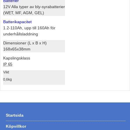
Batterier
12V Alla typer av bly-syrabatterier
(WET, MF, AGM, GEL)
Batterikapacitet
1.2-110Ah, upp till 160Ah för
underhållsladdning
Dimensioner (L x B x H)
168x65x38mm
Kapslingsklass
IP 65
Vikt
0,6kg
Startsida
Köpvillkor