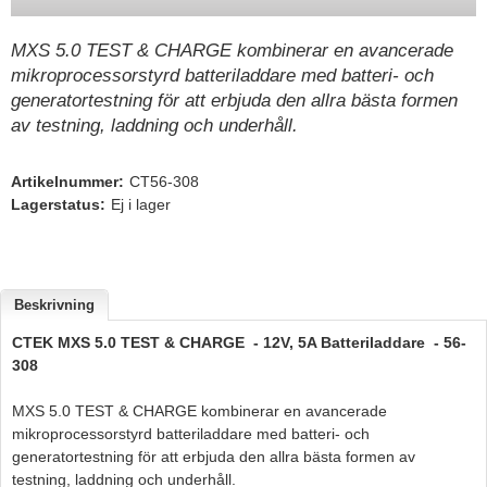
Hummertina
MXS 5.0 TEST & CHARGE kombinerar en avancerade
Varta - Batterier
mikroprocessorstyrd batteriladdare med batteri- och
generatortestning för att erbjuda den allra bästa formen
Victron - Batteriladdare
av testning, laddning och underhåll.
CTEK - Batteriladdare
Webasto - Dieselvärmare
Artikelnummer:
CT56-308
Lagerstatus:
Ej i lager
Kamasa Tools - Verktyg
Calix - Packline - Takboxar
Thule - Takboxar
Beskrivning
Thule - Lasthållare
CTEK MXS 5.0 TEST & CHARGE - 12V, 5A Batteriladdare - 56-
LAGERRENSING
308
Begagnade Motorer & Båtar
MXS 5.0 TEST & CHARGE kombinerar en avancerade
mikroprocessorstyrd batteriladdare med batteri- och
generatortestning för att erbjuda den allra bästa formen av
testning, laddning och underhåll.