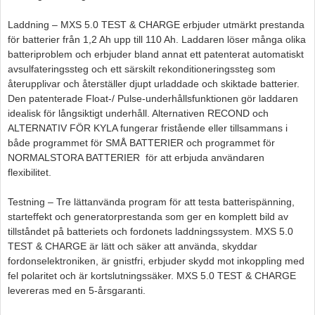
Laddning – MXS 5.0 TEST & CHARGE erbjuder utmärkt prestanda
för batterier från 1,2 Ah upp till 110 Ah. Laddaren löser många olika
batteriproblem och erbjuder bland annat ett patenterat automatiskt
avsulfateringssteg och ett särskilt rekonditioneringssteg som
återupplivar och återställer djupt urladdade och skiktade batterier.
Den patenterade Float-/ Pulse-underhållsfunktionen gör laddaren
idealisk för långsiktigt underhåll. Alternativen RECOND och
ALTERNATIV FÖR KYLA fungerar fristående eller tillsammans i
både programmet för SMÅ BATTERIER och programmet för
NORMALSTORA BATTERIER för att erbjuda användaren
flexibilitet.
Testning – Tre lättanvända program för att testa batterispänning,
starteffekt och generatorprestanda som ger en komplett bild av
tillståndet på batteriets och fordonets laddningssystem. MXS 5.0
TEST & CHARGE är lätt och säker att använda, skyddar
fordonselektroniken, är gnistfri, erbjuder skydd mot inkoppling med
fel polaritet och är kortslutningssäker. MXS 5.0 TEST & CHARGE
levereras med en 5-årsgaranti.