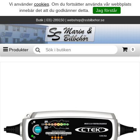
Vi använder
cookies
. Om du fortsätter använda vår webbplats
innebär det att du godkänner detta.
Jag förstår
Butik
| 031-289150 |
webshop@ssbilbehor.se
Produkter
0
Antal varor
0
st
Summa
0 kr
Biltillbehör och reservdelar - BDS
TILL KASSAN
Micore • Båtar
Suzuki - Utombordare
Suzumar - Gummibåtar
Honda - Utombordare
HonWave - Gummibåtar
Honda - Elverk & Pumpar