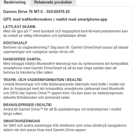
Beskrivning
Relaterade produkter
Hummertina
Garmin Drive 76 MT-S -
010-02470-10
Varta - Batterier
GPS med trafikinformation i realtid med smartphone-app
LÄTTLÄST SKÄRM
Victron - Batteriladdare
Med vår gps på 7″ med ljusstark och högupplöst kant-till-kant-pekskärmen kan
du enkelt se viktig information och kartdetaljer direkt.
CTEK - Batteriladdare
RÖSTSHJÄLP
Webasto - Dieselvärmare
Behöver du vägbeskrivning? Säg bara till. Garmin DriveSmart svarar på talade
uppmaningar och navigerar sedan dit du vill.
Kamasa Tools - Verktyg
HANDSFREE-SAMTAL
Med inbyggd trådlös Bluetooth®-teknologi kan du synkronisera din kompatibla
Calix - Packline - Takboxar
smartphone med Garmin DriveSmart så att du kan ringa samtal utan att
behöva ta händerna från ratten.
Thule - Takboxar
TRAFIK- OCH VÄDERINFORMATION I REALTID
Undvik förseningar och hitta tidsbesparande alternativ med trafik i realtid när
Thule - Lasthållare
den är ihopparad med din kompatibla smartphone (aktiverad med Bluetooth
och GPS) där Garmin Drive™-appen körs. Du kan även se väderprognoser,
LAGERRENSING
aktuella förhållanden och animerad radar.
BRÄNSLEPRISER I REALTID
Begagnade Motorer & Båtar
Anslut till Garmin Drive™ för att få uppdateringar om bränslepriser i realtid
längs rutten.
SMARTAVISERINGAR
Se SMS och andra aviseringar från telefonen som visas direkt på navigatorns
skärm när den paras ihop med Garmin Drive-appen.