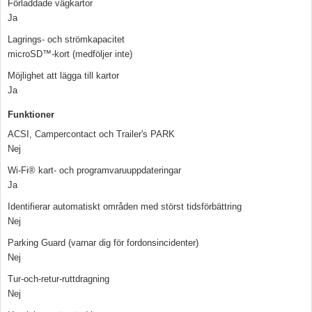
Förladdade vägkartor
Ja
Lagrings- och strömkapacitet
microSD™-kort (medföljer inte)
Möjlighet att lägga till kartor
Ja
Funktioner
ACSI, Campercontact och Trailer's PARK
Nej
Wi-Fi® kart- och programvaruuppdateringar
Ja
Identifierar automatiskt områden med störst tidsförbättring
Nej
Parking Guard (varnar dig för fordonsincidenter)
Nej
Tur-och-retur-ruttdragning
Nej