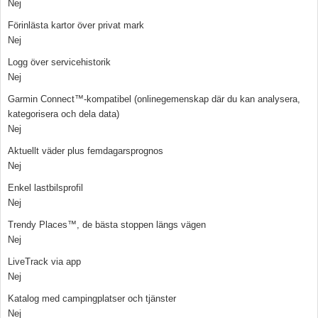
Nej
Förinlästa kartor över privat mark
Nej
Logg över servicehistorik
Nej
Garmin Connect™-kompatibel (onlinegemenskap där du kan analysera,
kategorisera och dela data)
Nej
Aktuellt väder plus femdagarsprognos
Nej
Enkel lastbilsprofil
Nej
Trendy Places™, de bästa stoppen längs vägen
Nej
LiveTrack via app
Nej
Katalog med campingplatser och tjänster
Nej