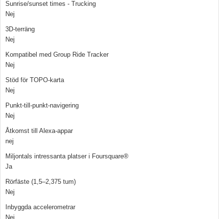
Sunrise/sunset times - Trucking
Nej
3D-terräng
Nej
Kompatibel med Group Ride Tracker
Nej
Stöd för TOPO-karta
Nej
Punkt-till-punkt-navigering
Nej
Åtkomst till Alexa-appar
nej
Miljontals intressanta platser i Foursquare®
Ja
Rörfäste (1,5–2,375 tum)
Nej
Inbyggda accelerometrar
Nej