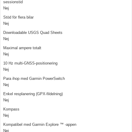
sessionstid
Nej
Stöd för flera bilar
Nej
Downloadable USGS Quad Sheets
Nej
Maximal ampere totalt
Nej
10 Hz multi-GNSS-positionering
Nej
Para ihop med Garmin PowerSwitch
Nej
Enkel resplanering (GPX-fildelning)
Nej
Kompass
Nej
Kompatibel med Garmin Explore ™ -appen
Nej