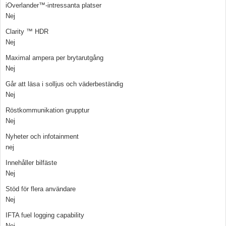
iOverlander™-intressanta platser
Nej
Clarity ™ HDR
Nej
Maximal ampera per brytarutgång
Nej
Går att läsa i solljus och väderbeständig
Nej
Röstkommunikation grupptur
Nej
Nyheter och infotainment
nej
Innehåller bilfäste
Nej
Stöd för flera användare
Nej
IFTA fuel logging capability
Nej