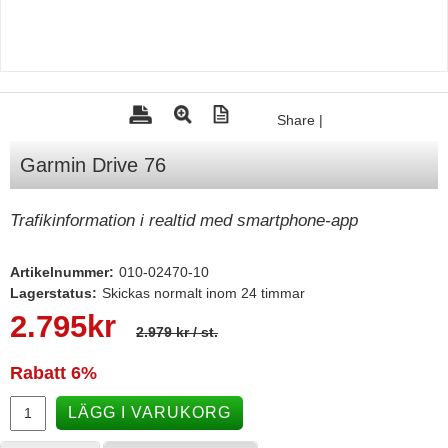
Tohatsu - Utombordare
Minn Kota - elmotorer
TK Trailer
Share
|
Volvo Penta Servicedelar
Garmin Drive 76
Yanmar Servicedelar
Yamaha Servicedelar
Trafikinformation i realtid med smartphone-app
Mercury Servicedelar
Garmin
Artikelnummer:
010-02470-10
Lagerstatus:
Skickas normalt inom 24 timmar
Lowrance
2.795
kr
2.979 kr
/ st.
Humminbird
Simrad
Rabatt
6%
B&G
LÄGG I VARUKORG
Båttillbehör