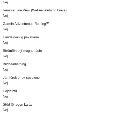
Nej
Remote Live View (Wi-Fi-anslutning krävs)
Nej
Garmin Adventurous Routing™
Nej
Handskvänlig pekskärm
Nej
Strömförsörjt magnetfäste
Nej
Bildbearbetning
Nej
Jämförelser av sessioner
Nej
Höjdprofil
Nej
Stöd för egen karta
Nej