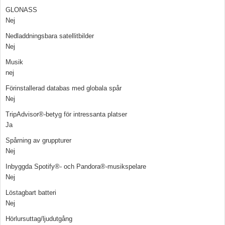
GLONASS
Nej
Nedladdningsbara satellitbilder
Nej
Musik
nej
Förinstallerad databas med globala spår
Nej
TripAdvisor®-betyg för intressanta platser
Ja
Spårning av gruppturer
Nej
Inbyggda Spotify®- och Pandora®-musikspelare
Nej
Löstagbart batteri
Nej
Hörlursuttag/ljudutgång