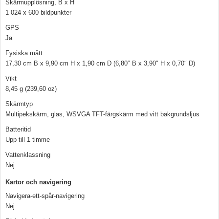
Skärmupplösning, B x H
1 024 x 600 bildpunkter
GPS
Ja
Fysiska mått
17,30 cm B x 9,90 cm H x 1,90 cm D (6,80″ B x 3,90″ H x 0,70″ D)
Vikt
8,45 g (239,60 oz)
Skärmtyp
Multipekskärm, glas, WSVGA TFT-färgskärm med vitt bakgrundsljus
Batteritid
Upp till 1 timme
Vattenklassning
Nej
Kartor och navigering
Navigera-ett-spår-navigering
Nej