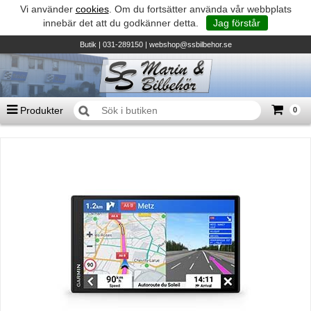
Vi använder
cookies
. Om du fortsätter använda vår webbplats
innebär det att du godkänner detta.
Jag förstår
Butik
| 031-289150 |
webshop@ssbilbehor.se
Produkter
0
Antal varor
0
st
Summa
0 kr
Biltillbehör och reservdelar - BDS
TILL KASSAN
Micore • Båtar
Suzuki - Utombordare
Suzumar - Gummibåtar
Honda - Utombordare
HonWave - Gummibåtar
Honda - Elverk & Pumpar