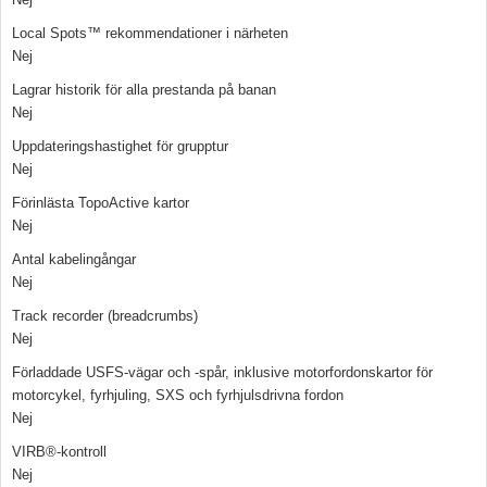
Local Spots™ rekommendationer i närheten
Nej
Lagrar historik för alla prestanda på banan
Nej
Uppdateringshastighet för grupptur
Nej
Förinlästa TopoActive kartor
Nej
Antal kabelingångar
Nej
Track recorder (breadcrumbs)
Nej
Förladdade USFS-vägar och -spår, inklusive motorfordonskartor för
motorcykel, fyrhjuling, SXS och fyrhjulsdrivna fordon
Nej
VIRB®-kontroll
Nej