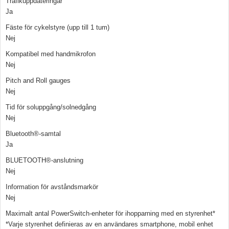
Trafikuppdateringar
Ja
Fäste för cykelstyre (upp till 1 tum)
Nej
Kompatibel med handmikrofon
Nej
Pitch and Roll gauges
Nej
Tid för soluppgång/solnedgång
Nej
Bluetooth®-samtal
Ja
BLUETOOTH®-anslutning
Nej
Information för avståndsmarkör
Nej
Maximalt antal PowerSwitch-enheter för ihopparning med en styrenhet*
*Varje styrenhet definieras av en användares smartphone, mobil enhet