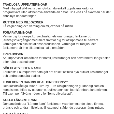
TRÅDLÖSA UPPDATERINGAR
Med inbyggd Wi-Fi-anslutning® kan du enkelt uppdatera kartor och
programvara utan att behöva använda en dator. Tips visas på skärmen när det
finns nya uppdateringar.
RUTTER MED MILJÖZONER
Få vägledning och varning om miljözoner på rutten.
FÖRARVARNINGAR
Varnar dig för skarpa kurvor, hastighetsförändringar, fartkameror,
järnvägsövergångar med mera framför dig för att uppmana till säkrare
körningar och öka situationsberedskapen. Varningar för rödljus- och
fartkameror är inte tillgängliga i alla områden.
TRIPADVISOR
Se TripAdvisor-omdömen för hotell, restauranger och sevärdheter längs rutten
eller nära destinationen.
SÖK PLATS EFTER NAMN
Förinlästa Foursquare®-data gör det enkelt att hitta nya butiker, restauranger
och andra populära platser.
FUNKTIONEN GARMIN REAL DIRECTIONS™
Den lättförståeliga talade Turn-by-Turn-röstguidningen guidar dig som en
kompis med hjälp av gatunamn, butiksnamn och igenkännbara landmärken.
Till exempel: ”Sväng höger efter Toms bilverkstad”.
KOLLA LÄNGRE FRAM
Den användbara ”Längre fram”-funktionen visar kommande stopp för mat,
bränsle och andra milstolpar, till exempel städer du passerar längs rutten.
KARTTÄCKNING