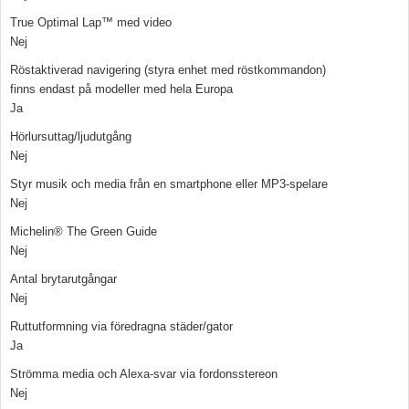
True Optimal Lap™ med video
Nej
Röstaktiverad navigering (styra enhet med röstkommandon)
finns endast på modeller med hela Europa
Ja
Hörlursuttag/ljudutgång
Nej
Styr musik och media från en smartphone eller MP3-spelare
Nej
Michelin® The Green Guide
Nej
Antal brytarutgångar
Nej
Ruttutformning via föredragna städer/gator
Ja
Strömma media och Alexa-svar via fordonsstereon
Nej