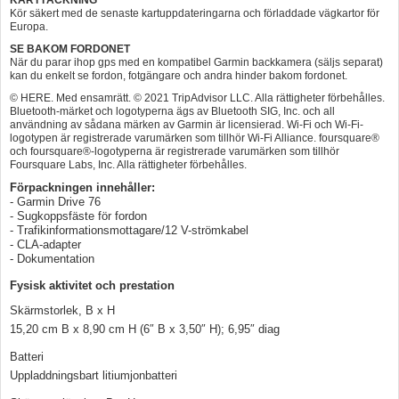
Kör säkert med de senaste kartuppdateringarna och förladdade vägkartor för
Europa.
SE BAKOM FORDONET
När du parar ihop gps med en kompatibel Garmin backkamera (säljs separat)
kan du enkelt se fordon, fotgängare och andra hinder bakom fordonet.
© HERE. Med ensamrätt. © 2021 TripAdvisor LLC. Alla rättigheter förbehålles.
Bluetooth-märket och logotyperna ägs av Bluetooth SIG, Inc. och all
användning av sådana märken av Garmin är licensierad. Wi-Fi och Wi-Fi-
logotypen är registrerade varumärken som tillhör Wi-Fi Alliance. foursquare®
och foursquare®-logotyperna är registrerade varumärken som tillhör
Foursquare Labs, Inc. Alla rättigheter förbehålles.
Förpackningen innehåller:
- Garmin Drive 76
- Sugkoppsfäste för fordon
- Trafikinformationsmottagare/12 V-strömkabel
- CLA-adapter
- Dokumentation
Fysisk aktivitet och prestation
Skärmstorlek, B x H
15,20 cm B x 8,90 cm H (6″ B x 3,50″ H); 6,95″ diag
Batteri
Uppladdningsbart litiumjonbatteri