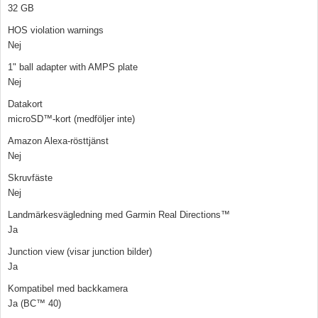
32 GB
HOS violation warnings
Nej
1" ball adapter with AMPS plate
Nej
Datakort
microSD™-kort (medföljer inte)
Amazon Alexa-rösttjänst
Nej
Skruvfäste
Nej
Landmärkesvägledning med Garmin Real Directions™
Ja
Junction view (visar junction bilder)
Ja
Kompatibel med backkamera
Ja (BC™ 40)