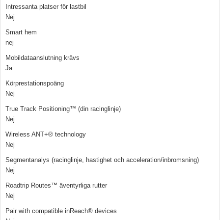
Intressanta platser för lastbil
Nej
Smart hem
nej
Mobildataanslutning krävs
Ja
Körprestationspoäng
Nej
True Track Positioning™ (din racinglinje)
Nej
Wireless ANT+® technology
Nej
Segmentanalys (racinglinje, hastighet och acceleration/inbromsning)
Nej
Roadtrip Routes™ äventyrliga rutter
Nej
Pair with compatible inReach® devices