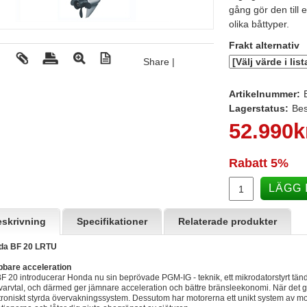
gång gör den till
olika båttyper.
Frakt alternativ
Share
|
Artikelnummer:
Lagerstatus:
Bes
52.990
k
Rabatt
5%
LÄGG 
skrivning
Specifikationer
Relaterade produkter
da BF 20 LRTU
bare acceleration
 BF 20 introducerar Honda nu sin beprövade PGM-IG - teknik, ett mikrodatorstyrt tä
 varvtal, och därmed ger jämnare acceleration och bättre bränsleekonomi. När det gä
troniskt styrda övervakningssystem. Dessutom har motorerna ett unikt system av 