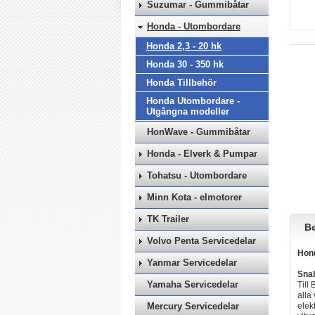
Suzumar - Gummibåtar
Honda - Utombordare
Honda 2,3 - 20 hk
Honda 30 - 350 hk
Honda Tillbehör
Honda Utombordare -
Utgångna modeller
HonWave - Gummibåtar
Honda - Elverk & Pumpar
Tohatsu - Utombordare
Minn Kota - elmotorer
TK Trailer
Be
Volvo Penta Servicedelar
Hon
Yanmar Servicedelar
Snab
Yamaha Servicedelar
Till
alla
Mercury Servicedelar
elek