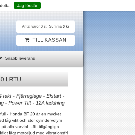
detta.
Jag förstår
Antal varor
0
st
Summa
0 kr
TILL KASSAN
Snabb leverans
20 LRTU
 takt - Fjärreglage - Elstart -
gg - Power Tilt - 12A laddning
full - Honda BF 20 är en mycket
 låg vikt och stor cylindervolym
å alla varvtal. Lätt tillgängliga
ldigt lågt motorljud med vibrationsfri