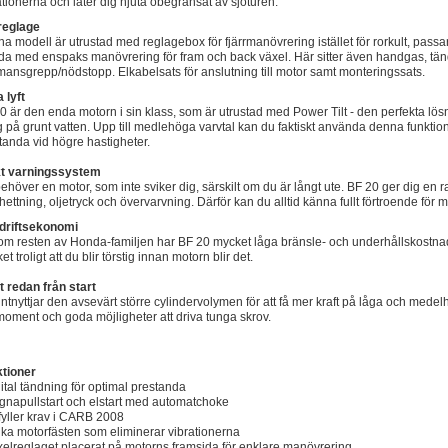
ationerna och låter dig njuta obegränsat av sjöturen.
reglage
a modell är utrustad med reglagebox för fjärrmanövrering istället för rorkult, passar
a med enspaks manövrering för fram och back växel. Här sitter även handgas, tänd
ansgrepp/nödstopp. Elkabelsats för anslutning till motor samt monteringssats.
 lyft
0 är den enda motorn i sin klass, som är utrustad med Power Tilt - den perfekta lös
 på grunt vatten. Upp till medlehöga varvtal kan du faktiskt använda denna funktion
tanda vid högre hastigheter.
kt varningssystem
ehöver en motor, som inte sviker dig, särskilt om du är långt ute. BF 20 ger dig en 
hettning, oljetryck och övervarvning. Därför kan du alltid känna fullt förtroende för m
driftsekonomi
om resten av Honda-familjen har BF 20 mycket låga bränsle- och underhållskostnader
t troligt att du blir törstig innan motorn blir det.
t redan från start
ntnyttjar den avsevärt större cylindervolymen för att få mer kraft på låga och medel
moment och goda möjligheter att driva tunga skrov.
tioner
gital tändning för optimal prestanda
gnapullstart och elstart med automatchoke
fyller krav i CARB 2008
ika motorfästen som eliminerar vibrationerna
xelreglaget placerat på motorns framsida för enklare manövrering