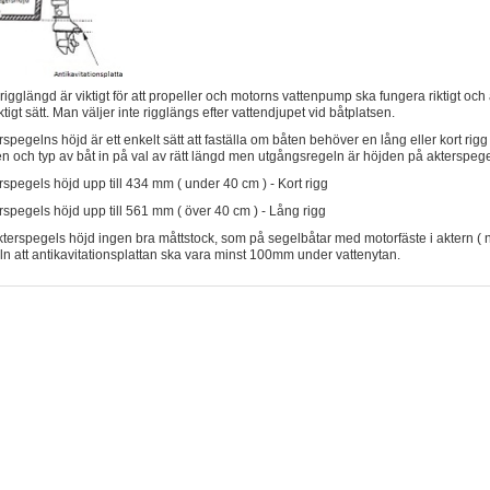
 rigglängd är viktigt för att propeller och motorns vattenpump ska fungera riktigt oc
iktigt sätt. Man väljer inte rigglängs efter vattendjupet vid båtplatsen.
rspegelns höjd är ett enkelt sätt att faställa om båten behöver en lång eller kort rig
en och typ av båt in på val av rätt längd men utgångsregeln är höjden på akterspege
rspegels höjd upp till 434 mm ( under 40 cm ) - Kort rigg
rspegels höjd upp till 561 mm ( över 40 cm ) - Lång rigg
kterspegels höjd ingen bra måttstock, som på segelbåtar med motorfäste i aktern ( näst
ln att antikavitationsplattan ska vara minst 100mm under vattenytan.