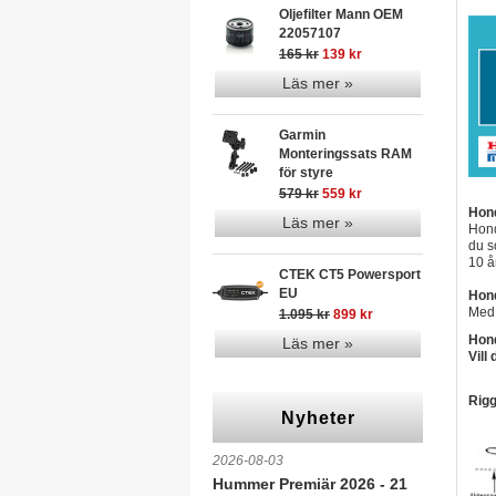
Oljefilter Mann OEM
22057107
165 kr
139 kr
Läs mer »
Garmin
Monteringssats RAM
för styre
579 kr
559 kr
Hond
Läs mer »
Hond
du s
10 å
CTEK CT5 Powersport
EU
Hond
Med 
1.095 kr
899 kr
Hon
Läs mer »
Vill
Rig
Nyheter
2026-08-03
Hummer Premiär 2026 - 21