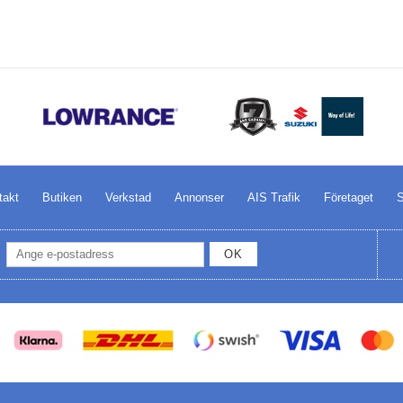
takt
Butiken
Verkstad
Annonser
AIS Trafik
Företaget
S
OK