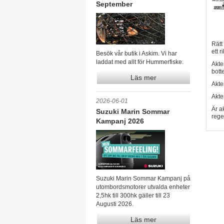
September
Rätt
ett r
Besök vår butik i Askim. Vi har
laddat med allt för Hummerfiske.
Akte
bott
Läs mer
Akte
Akte
2026-06-01
Är a
Suzuki Marin Sommar
rege
Kampanj 2026
Suzuki Marin Sommar Kampanj på
utombordsmotorer utvalda enheter
2,5hk till 300hk gäller till 23
Augusti 2026.
Läs mer