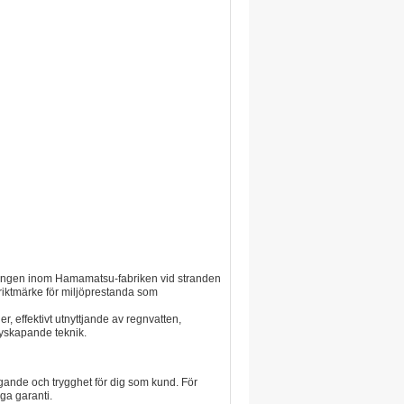
ggningen inom Hamamatsu-fabriken vid stranden
 riktmärke för miljöprestanda som
, effektivt utnyttjande av regnvatten,
nyskapande teknik.
gande och trygghet för dig som kund. För
ga garanti.