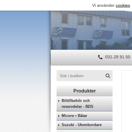
Vi använder
cookies
.
031-28 91 50
Biltillbehör och
reservdelar - BDS
Micore • Båtar
Suzuki - Utombordare