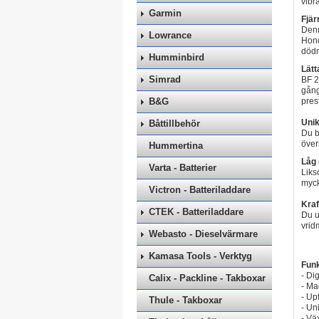
vibr
Garmin
Fjär
Denn
Lowrance
Hond
dödm
Humminbird
Lätta
Simrad
BF 2
gång
B&G
pres
Uni
Båttillbehör
Du b
över
Hummertina
Låg 
Varta - Batterier
Liks
mycke
Victron - Batteriladdare
Kraf
CTEK - Batteriladdare
Du u
vrid
Webasto - Dieselvärmare
Kamasa Tools - Verktyg
Funk
- Di
Calix - Packline - Takboxar
- Ma
- Up
Thule - Takboxar
- Un
- Vä