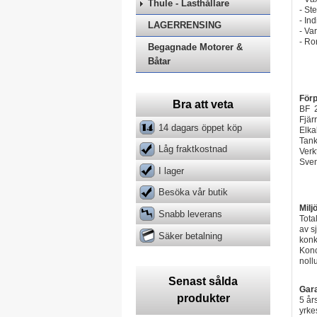
Thule - Lasthållare
- St
- In
LAGERRENSING
- Va
- Ror
Begagnade Motorer &
Båtar
Förp
Bra att veta
BF 
Fjär
14 dagars öppet köp
Elka
Tank
Låg fraktkostnad
Verk
Sven
I lager
Besöka vår butik
Milj
Snabb leverans
Tota
av s
Säker betalning
konk
Konc
noll
Senast sålda
Gara
produkter
5 år
yrke