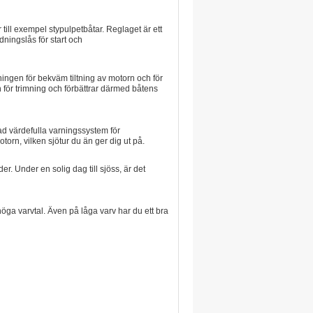
 till exempel stypulpetbåtar. Reglaget är ett
ningslås för start och
ningen för bekväm tiltning av motorn och för
 för trimning och förbättrar därmed båtens
rad värdefulla varningssystem för
otorn, vilken sjötur du än ger dig ut på.
. Under en solig dag till sjöss, är det
höga varvtal. Även på låga varv har du ett bra