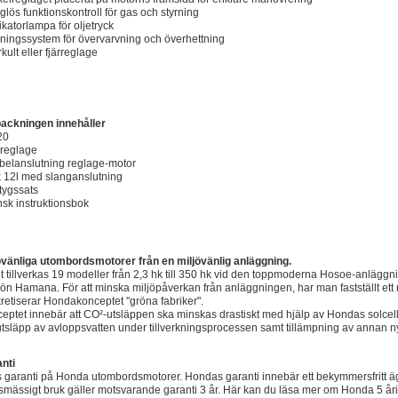
eglös funktionskontroll för gas och styrning
dikatorlampa för oljetryck
rningssystem för övervarvning och överhettning
kult eller fjärreglage
ackningen innehåller
20
rreglage
belanslutning reglage-motor
 12l med slanganslutning
tygssats
sk instruktionsbok
övänliga utombordsmotorer från en miljövänlig anläggning.
lt tillverkas 19 modeller från 2,3 hk till 350 hk vid den toppmoderna Hosoe-anlä
jön Hamana. För att minska miljöpåverkan från anläggningen, har man fastställt ett
retiserar Hondakonceptet "gröna fabriker".
eptet innebär att CO²-utsläppen ska minskas drastiskt med hjälp av Hondas solceller
utsläpp av avloppsvatten under tillverkningsprocessen samt tillämpning av annan 
nti
s garanti på Honda utombordsmotorer. Hondas garanti innebär ett bekymmersfritt ä
smässigt bruk gäller motsvarande garanti 3 år.
Här kan du läsa mer om Honda 5 åri