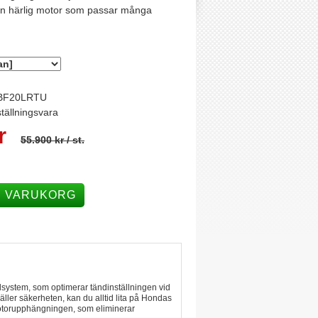
 en härlig motor som passar många
BF20LRTU
tällningsvara
r
55.900 kr
/ st.
I VARUKORG
ndsystem, som optimerar tändinställningen vid
ller säkerheten, kan du alltid lita på Hondas
motorupphängningen, som eliminerar