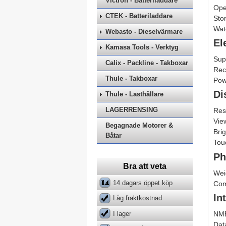
Victron - Batteriladdare
Ope
CTEK - Batteriladdare
Sto
Wat
Webasto - Dieselvärmare
El
Kamasa Tools - Verktyg
Sup
Calix - Packline - Takboxar
Rec
Thule - Takboxar
Pow
Di
Thule - Lasthållare
LAGERRENSING
Res
Vie
Begagnade Motorer &
Bri
Båtar
Tou
Ph
Bra att veta
Wei
14 dagars öppet köp
Com
In
Låg fraktkostnad
NM
I lager
Dat