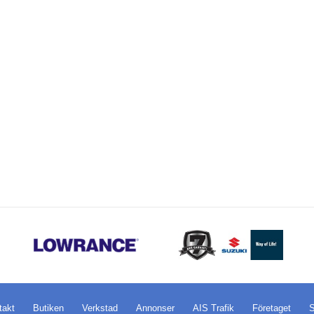
takt
Butiken
Verkstad
Annonser
AIS Trafik
Företaget
S