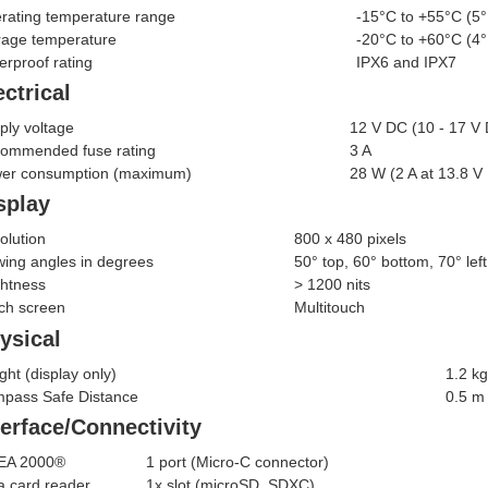
rating temperature range
-15°C to +55°C (5°
rage temperature
-20°C to +60°C (4°
erproof rating
IPX6 and IPX7
ectrical
ply voltage
12 V DC (10 - 17 V
ommended fuse rating
3 A
er consumption (maximum)
28 W (2 A at 13.8 V
splay
olution
800 x 480 pixels
wing angles in degrees
50° top, 60° bottom, 70° left
ghtness
> 1200 nits
ch screen
Multitouch
ysical
ght (display only)
1.2 kg
pass Safe Distance
0.5 m 
terface/Connectivity
EA 2000®
1 port (Micro-C connector)
a card reader
1x slot (microSD, SDXC)