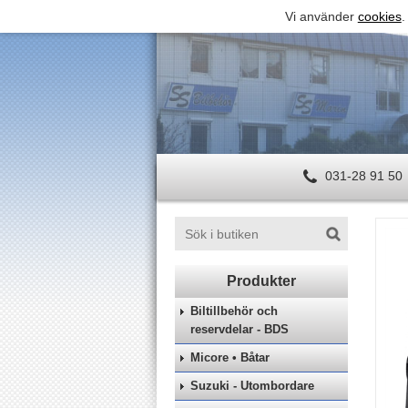
Vi använder
cookies
.
031-28 91 50
Biltillbehör och
reservdelar - BDS
Micore • Båtar
Suzuki - Utombordare