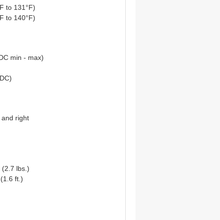
F to 131°F)
F to 140°F)
 DC min - max)
 DC)
 and right
 (2.7 lbs.)
(1.6 ft.)