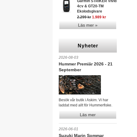
Garmin STRIKER Vivid
4cv & GT20-TM
Ekolodsgivare
2.299 kr
1.989 kr
Läs mer »
Nyheter
2026-08-03
Hummer Premiär 2026 - 21
September
Besök vår butik i Askim. Vi har
laddat med allt för Hummerfiske.
Läs mer
2026-06-01
Suzuki Marin Sommar