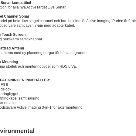
 Sonar kompatibel
tion för alla nya ActiveTarget Live Sonar.
el Channel Sonar
odet på hela 1kw singel channel och har funktion för Active Imaging
.
Porten är 9-pi
odsgivare samt även 7-pin med adapterkabel.
i-Touch Screen
ig pekskärm samt knappar.
ättrad Antenn
 antenn med ny placering borgar för bästa nogrannhet.
y Mounting
a storlek och monteringbygel som HDS LIVE.
PACKNINGEN INNEHÅLLER:
e FS 9
dslock
eringbygel
ningkabel samt säkring
umentation
odsgivare Active Imaging 3-in-1 för aktermontering
vironmental