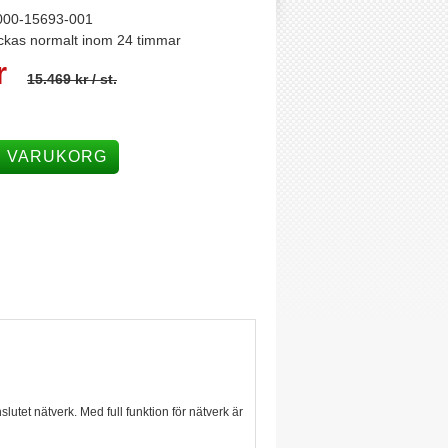
000-15693-001
ckas normalt inom 24 timmar
r
15.469 kr
/ st.
I VARUKORG
utet nätverk. Med full funktion för nätverk är