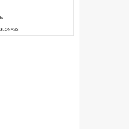
ts
, GLONASS