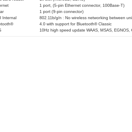
ernet
1 port, (5-pin Ethernet connector, 100Base-T)
ar
1 port (9-pin connector)
 Internal
802.11b/g/n : No wireless networking between uni
etooth®
4.0 with support for Bluetooth® Classic
S
10Hz high speed update WAAS, MSAS, EGNOS