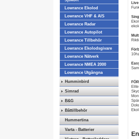
Live
Funk
Lowrance Ekolod
Lowrance VHF & AIS
Sing
Ekol
Lowrance Radar
ekol
Lowrance Autopilot
Mult
Lowrance Tillbehör
Rikt
Lowrance Ekolodsgivare
Förb
10hz
Lowrance Nätverk
Eas
Lowrance NMEA 2000
Samm
Lowrance Utgångna
Humminbird
FÖR
Elit
Simrad
Skyd
Mont
B&G
Spän
Dok
Ekol
Båttillbehör
Hummertina
Varta - Batterier
En