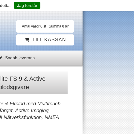
detta.
Jag förstår
Antal varor
0
st
Summa
0 kr
TILL KASSAN
Snabb leverans
ite FS 9 & Active
olodsgivare
ter & Ekolod med Multitouch.
Target, Active Imaging,
ll Nätverksfunktion, NMEA