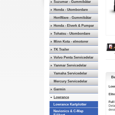
Suzumar - Gummibåtar
Honda - Utombordare
HonWave - Gummibåtar
Honda - Elverk & Pumpar
Tohatsu - Utombordare
Minn Kota - elmotorer
TK Trailer
Volvo Penta Servicedelar
Yanmar Servicedelar
Yamaha Servicedelar
Be
Mercury Servicedelar
Lowr
Garmin
Elit
Lowrance
Full
Lowrance Kartplotter
Dela
dess
Navionics & C-Map
Sjökort