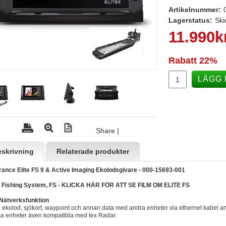
Artikelnummer:
Lagerstatus:
Ski
11.990
k
Rabatt
22%
LÄGG 
Share
|
skrivning
Relaterade produkter
ance Elite FS 9 & Active Imaging Ekolodsgivare - 000-15693-001
e Fishing System, FS -
KLICKA HÄR FÖR ATT SE FILM OM ELITE FS
 Nätverksfunktion
 ekolod, sjökort, waypoint och annan data med andra enheter via ethernet kabel ansl
a enheter även kompatibla med tex Radar.