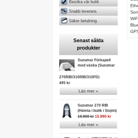
Besöka vår butik
Eth
Snabb leverans
Son
WiFI
Säker betalning
Blu
GP
Senast sålda
produkter
Suzumar Förkapell
med väska (Suzumar
270RIB/310RIB/310FD)
495 kr
Läs mer »
Suzumar 270 RIB
(Hämta i butik i Sisjön)
19.900 kr
15.990 kr
Läs mer »